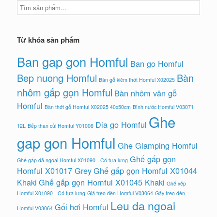
Từ khóa sản phẩm
Ban gap gon Homful
Ban go Homful
Bep nuong Homful
Bàn
Bàn gỗ kiêm thớt Homful X02025
nhôm gấp gọn Homful
Bàn nhôm vân gỗ
Homful
Bàn thớt gỗ Homful X02025 40x50cm
Bình nước Homful V03071
Ghe
Dia go Homful
12L
Bếp than củi Homful Y01006
gap gon Homful
Ghe Glamping Homful
Ghế gấp gọn
Ghế gấp dã ngoại Homful X01090 - Có tựa lưng
Homful X01017 Grey
Ghế gấp gọn Homful X01044
Khaki
Ghế gấp gọn Homful X01045 Khaki
Ghế xếp
Homful X01090 - Có tựa lưng
Giá treo đèn Homful V03064
Gậy treo đèn
Leu da ngoai
Gối hơi Homful
Homful V03064