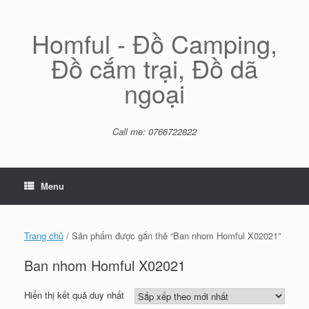
Skip
to
content
Homful - Đồ Camping,
Đồ cắm trại, Đồ dã
ngoại
Call me: 0766722822
Menu
Trang chủ
/ Sản phẩm được gắn thẻ “Ban nhom Homful X02021”
Ban nhom Homful X02021
Hiển thị kết quả duy nhất