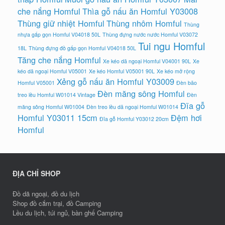
che nắng Homful
Thìa gỗ nấu ăn Homful Y03008
Thùng giữ nhiệt Homful
Thùng nhôm Homful
Thùng
nhựa gấp gọn Homful V04018 50L
Thùng đựng nước nước Homful V03072
Tui ngu Homful
18L
Thùng đựng đồ gấp gọn Homful V04018 50L
Tăng che nắng Homful
Xe kéo dã ngoại Homful V04001 90L
Xe
kéo dã ngoại Homful V05001
Xe kéo Homful V05001 90L
Xe kéo mở rộng
Xẻng gỗ nấu ăn Homful Y03009
Homful V05001
Đèn bão
Đèn măng sông Homful
treo lều Homful W01014 Vintage
Đèn
Đĩa gỗ
măng sông Homful W01004
Đèn treo lều dã ngoại Homful W01014
Homful Y03011 15cm
Đệm hơi
Đĩa gỗ Homful Y03012 20cm
Homful
ĐỊA CHỈ SHOP
Đồ dã ngoại, đồ du lịch
Shop đồ cắm trại, đồ Camping
Lều du lịch, túi ngủ, bàn ghế Camping