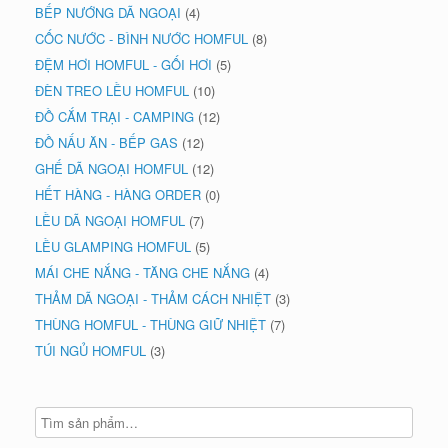
BẾP NƯỚNG DÃ NGOẠI
(4)
CỐC NƯỚC - BÌNH NƯỚC HOMFUL
(8)
ĐỆM HƠI HOMFUL - GỐI HƠI
(5)
ĐÈN TREO LỀU HOMFUL
(10)
ĐỒ CẮM TRẠI - CAMPING
(12)
ĐỒ NẤU ĂN - BẾP GAS
(12)
GHẾ DÃ NGOẠI HOMFUL
(12)
HẾT HÀNG - HÀNG ORDER
(0)
LỀU DÃ NGOẠI HOMFUL
(7)
LỀU GLAMPING HOMFUL
(5)
MÁI CHE NẮNG - TĂNG CHE NẮNG
(4)
THẢM DÃ NGOẠI - THẢM CÁCH NHIỆT
(3)
THÙNG HOMFUL - THÙNG GIỮ NHIỆT
(7)
TÚI NGỦ HOMFUL
(3)