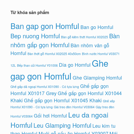
Từ khóa sản phẩm
Ban gap gon Homful
Ban go Homful
Bep nuong Homful
Bàn
Bàn gỗ kiêm thớt Homful X02025
nhôm gấp gọn Homful
Bàn nhôm vân gỗ
Homful
Bàn thớt gỗ Homful X02025 40x50cm
Bình nước Homful V03071
Ghe
Dia go Homful
12L
Bếp than củi Homful Y01006
gap gon Homful
Ghe Glamping Homful
Ghế gấp gọn
Ghế gấp dã ngoại Homful X01090 - Có tựa lưng
Homful X01017 Grey
Ghế gấp gọn Homful X01044
Khaki
Ghế gấp gọn Homful X01045 Khaki
Ghế xếp
Homful X01090 - Có tựa lưng
Giá treo đèn Homful V03064
Gậy treo đèn
Leu da ngoai
Gối hơi Homful
Homful V03064
Homful
Leu Glamping Homful
Leu kim tu
thap Homful
Muôi gỗ nấu ăn Homful Y03007
Mái