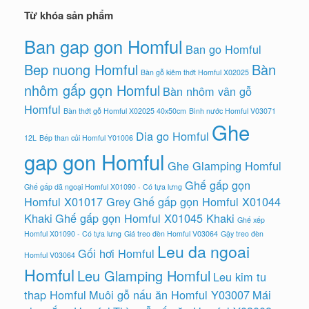
Từ khóa sản phẩm
Ban gap gon Homful
Ban go Homful
Bep nuong Homful
Bàn
Bàn gỗ kiêm thớt Homful X02025
nhôm gấp gọn Homful
Bàn nhôm vân gỗ
Homful
Bàn thớt gỗ Homful X02025 40x50cm
Bình nước Homful V03071
Ghe
Dia go Homful
12L
Bếp than củi Homful Y01006
gap gon Homful
Ghe Glamping Homful
Ghế gấp gọn
Ghế gấp dã ngoại Homful X01090 - Có tựa lưng
Homful X01017 Grey
Ghế gấp gọn Homful X01044
Khaki
Ghế gấp gọn Homful X01045 Khaki
Ghế xếp
Homful X01090 - Có tựa lưng
Giá treo đèn Homful V03064
Gậy treo đèn
Leu da ngoai
Gối hơi Homful
Homful V03064
Homful
Leu Glamping Homful
Leu kim tu
thap Homful
Muôi gỗ nấu ăn Homful Y03007
Mái