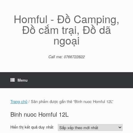
Skip
to
content
Homful - Đồ Camping,
Đồ cắm trại, Đồ dã
ngoại
Call me: 0766722822
Menu
Trang chủ
/ Sản phẩm được gắn thẻ “Binh nuoc Homful 12L”
Binh nuoc Homful 12L
Hiển thị kết quả duy nhất