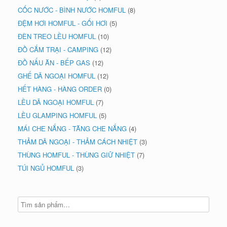
CỐC NƯỚC - BÌNH NƯỚC HOMFUL
(8)
ĐỆM HƠI HOMFUL - GỐI HƠI
(5)
ĐÈN TREO LỀU HOMFUL
(10)
ĐỒ CẮM TRẠI - CAMPING
(12)
ĐỒ NẤU ĂN - BẾP GAS
(12)
GHẾ DÃ NGOẠI HOMFUL
(12)
HẾT HÀNG - HÀNG ORDER
(0)
LỀU DÃ NGOẠI HOMFUL
(7)
LỀU GLAMPING HOMFUL
(5)
MÁI CHE NẮNG - TĂNG CHE NẮNG
(4)
THẢM DÃ NGOẠI - THẢM CÁCH NHIỆT
(3)
THÙNG HOMFUL - THÙNG GIỮ NHIỆT
(7)
TÚI NGỦ HOMFUL
(3)