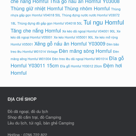
che nắng Homful
Thìa gỗ nấu ăn Homful Y03008
Thùng giữ nhiệt Homful
Thùng nhôm Homful
Thùng
nhựa gấp gọn Homful V04018 50L
Thùng đựng nước nước Homful V03072
Tui ngu Homful
18L
Thùng đựng đồ gấp gọn Homful V04018 50L
Tăng che nắng Homful
Xe kéo dã ngoại Homful V04001 90L
Xe
kéo dã ngoại Homful V05001
Xe kéo Homful V05001 90L
Xe kéo mở rộng
Xẻng gỗ nấu ăn Homful Y03009
Homful V05001
Đèn bão
Đèn măng sông Homful
treo lều Homful W01014 Vintage
Đèn
Đĩa gỗ
măng sông Homful W01004
Đèn treo lều dã ngoại Homful W01014
Homful Y03011 15cm
Đệm hơi
Đĩa gỗ Homful Y03012 20cm
Homful
ĐỊA CHỈ SHOP
Đồ dã ngoại, đồ du lịch
Shop đồ cắm trại, đồ Camping
Lều du lịch, túi ngủ, bàn ghế Camping
Hotline : 0766.722.822