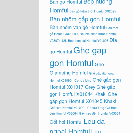
Bep nuong
Ban go Homful
Homful
Bàn gỗ kiêm thớt Homful X02025
Bàn nhôm gấp gọn Homful
Bàn nhôm vân gỗ Homful
Bàn thớt
gỗ Homful X02025 40x50cm
Bình nước Homful
Dia
V03071 12L
Bếp than củi Homful Y01006
Ghe gap
go Homful
gon Homful
Ghe
Glamping Homful
Ghế gấp dã ngoại
Ghế gấp gọn
Homful X01090 - Có tựa lưng
Homful X01017 Grey
Ghế gấp
gọn Homful X01044 Khaki
Ghế
gấp gọn Homful X01045 Khaki
Ghế xếp Homful X01090 - Có tựa lưng
Giá treo
đèn Homful V03064
Gậy treo đèn Homful V03064
Leu da
Gối hơi Homful
ngoai Homful
Leu