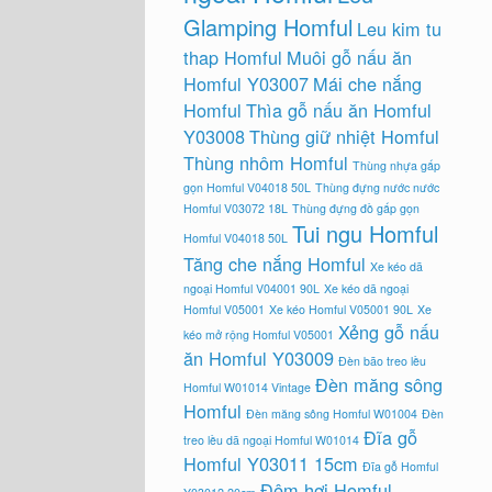
Glamping Homful
Leu kim tu
thap Homful
Muôi gỗ nấu ăn
Homful Y03007
Mái che nắng
Homful
Thìa gỗ nấu ăn Homful
Y03008
Thùng giữ nhiệt Homful
Thùng nhôm Homful
Thùng nhựa gấp
gọn Homful V04018 50L
Thùng đựng nước nước
Homful V03072 18L
Thùng đựng đồ gấp gọn
Tui ngu Homful
Homful V04018 50L
Tăng che nắng Homful
Xe kéo dã
ngoại Homful V04001 90L
Xe kéo dã ngoại
Homful V05001
Xe kéo Homful V05001 90L
Xe
Xẻng gỗ nấu
kéo mở rộng Homful V05001
ăn Homful Y03009
Đèn bão treo lều
Đèn măng sông
Homful W01014 Vintage
Homful
Đèn măng sông Homful W01004
Đèn
Đĩa gỗ
treo lều dã ngoại Homful W01014
Homful Y03011 15cm
Đĩa gỗ Homful
Đệm hơi Homful