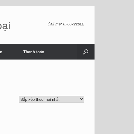
oại
Call me: 0766722822
ản
Thanh toán