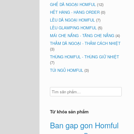
GHẾ DÃ NGOẠI HOMFUL
(12)
HẾT HÀNG - HÀNG ORDER
(0)
LỀU DÃ NGOẠI HOMFUL
(7)
LỀU GLAMPING HOMFUL
(5)
MÁI CHE NẮNG - TĂNG CHE NẮNG
(4)
THẢM DÃ NGOẠI - THẢM CÁCH NHIỆT
(3)
THÙNG HOMFUL - THÙNG GIỮ NHIỆT
(7)
TÚI NGỦ HOMFUL
(3)
Từ khóa sản phẩm
Ban gap gon Homful