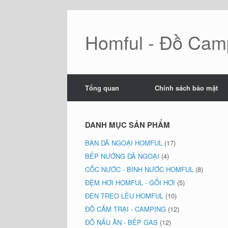
Skip
to
content
Homful - Đồ Camp
Tổng quan
Chính sách bảo mật
DANH MỤC SẢN PHẨM
BÀN DÃ NGOẠI HOMFUL
(17)
BẾP NƯỚNG DÃ NGOẠI
(4)
CỐC NƯỚC - BÌNH NƯỚC HOMFUL
(8)
ĐỆM HƠI HOMFUL - GỐI HƠI
(5)
ĐÈN TREO LỀU HOMFUL
(10)
ĐỒ CẮM TRẠI - CAMPING
(12)
ĐỒ NẤU ĂN - BẾP GAS
(12)