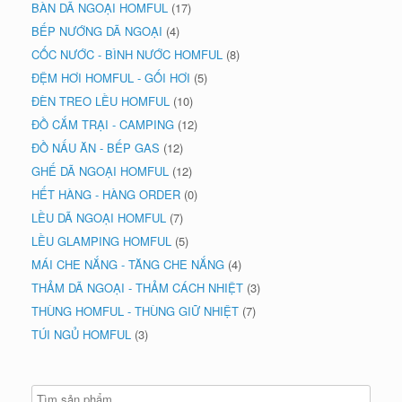
BÀN DÃ NGOẠI HOMFUL
(17)
BẾP NƯỚNG DÃ NGOẠI
(4)
CỐC NƯỚC - BÌNH NƯỚC HOMFUL
(8)
ĐỆM HƠI HOMFUL - GỐI HƠI
(5)
ĐÈN TREO LỀU HOMFUL
(10)
ĐỒ CẮM TRẠI - CAMPING
(12)
ĐỒ NẤU ĂN - BẾP GAS
(12)
GHẾ DÃ NGOẠI HOMFUL
(12)
HẾT HÀNG - HÀNG ORDER
(0)
LỀU DÃ NGOẠI HOMFUL
(7)
LỀU GLAMPING HOMFUL
(5)
MÁI CHE NẮNG - TĂNG CHE NẮNG
(4)
THẢM DÃ NGOẠI - THẢM CÁCH NHIỆT
(3)
THÙNG HOMFUL - THÙNG GIỮ NHIỆT
(7)
TÚI NGỦ HOMFUL
(3)