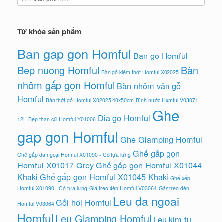
Từ khóa sản phẩm
Ban gap gon Homful
Ban go Homful
Bep nuong Homful
Bàn
Bàn gỗ kiêm thớt Homful X02025
nhôm gấp gọn Homful
Bàn nhôm vân gỗ
Homful
Bàn thớt gỗ Homful X02025 40x50cm
Bình nước Homful V03071
Ghe
Dia go Homful
12L
Bếp than củi Homful Y01006
gap gon Homful
Ghe Glamping Homful
Ghế gấp gọn
Ghế gấp dã ngoại Homful X01090 - Có tựa lưng
Homful X01017 Grey
Ghế gấp gọn Homful X01044
Khaki
Ghế gấp gọn Homful X01045 Khaki
Ghế xếp
Homful X01090 - Có tựa lưng
Giá treo đèn Homful V03064
Gậy treo đèn
Leu da ngoai
Gối hơi Homful
Homful V03064
Homful
Leu Glamping Homful
Leu kim tu