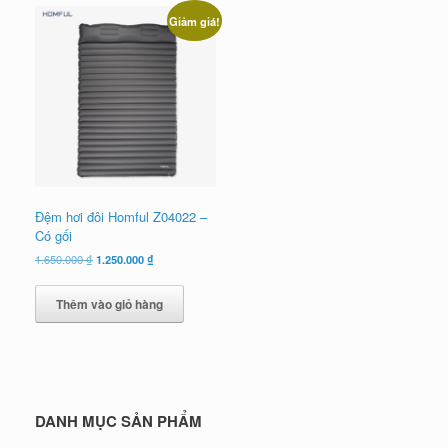
Giảm giá!
Đệm hơi đôi Homful Z04022 –
Có gối
Giá
Giá
1.650.000
₫
1.250.000
₫
gốc
hiện
là:
tại
Thêm vào giỏ hàng
1.650.000 ₫.
là:
1.250.000 ₫.
DANH MỤC SẢN PHẨM