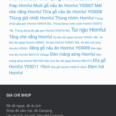
thap Homful
Muôi gỗ nấu ăn Homful Y03007
Mái
che nắng Homful
Thìa gỗ nấu ăn Homful Y03008
Thùng giữ nhiệt Homful
Thùng nhôm Homful
Thùng
nhựa gấp gọn Homful V04018 50L
Thùng đựng nước nước Homful V03072
Tui ngu Homful
18L
Thùng đựng đồ gấp gọn Homful V04018 50L
Tăng che nắng Homful
Xe kéo dã ngoại Homful V04001 90L
Xe
kéo dã ngoại Homful V05001
Xe kéo Homful V05001 90L
Xe kéo mở rộng
Xẻng gỗ nấu ăn Homful Y03009
Homful V05001
Đèn bão
Đèn măng sông Homful
treo lều Homful W01014 Vintage
Đèn
Đĩa gỗ
măng sông Homful W01004
Đèn treo lều dã ngoại Homful W01014
Homful Y03011 15cm
Đệm hơi
Đĩa gỗ Homful Y03012 20cm
Homful
ĐỊA CHỈ SHOP
Đồ dã ngoại, đồ du lịch
Shop đồ cắm trại, đồ Camping
Lều du lịch, túi ngủ, bàn ghế Camping