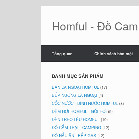
Skip
to
content
Homful - Đồ Camp
Tổng quan
Chính sách bảo mật
DANH MỤC SẢN PHẨM
BÀN DÃ NGOẠI HOMFUL
(17)
BẾP NƯỚNG DÃ NGOẠI
(4)
CỐC NƯỚC - BÌNH NƯỚC HOMFUL
(8)
ĐỆM HƠI HOMFUL - GỐI HƠI
(5)
ĐÈN TREO LỀU HOMFUL
(10)
ĐỒ CẮM TRẠI - CAMPING
(12)
ĐỒ NẤU ĂN - BẾP GAS
(12)