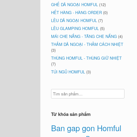
GHẾ DÃ NGOẠI HOMFUL
(12)
HẾT HÀNG - HÀNG ORDER
(0)
LỀU DÃ NGOẠI HOMFUL
(7)
LỀU GLAMPING HOMFUL
(5)
MÁI CHE NẮNG - TĂNG CHE NẮNG
(4)
THẢM DÃ NGOẠI - THẢM CÁCH NHIỆT
(3)
THÙNG HOMFUL - THÙNG GIỮ NHIỆT
(7)
TÚI NGỦ HOMFUL
(3)
Từ khóa sản phẩm
Ban gap gon Homful