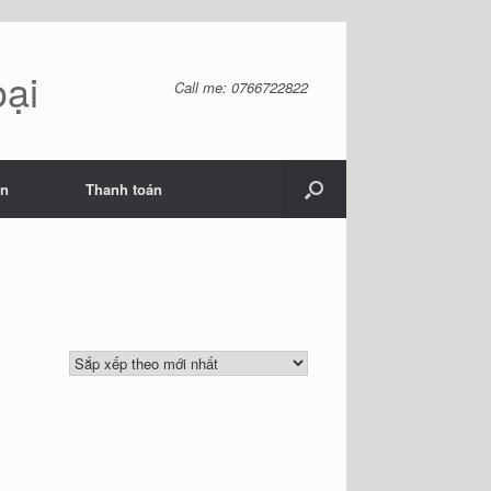
oại
Call me: 0766722822
ản
Thanh toán