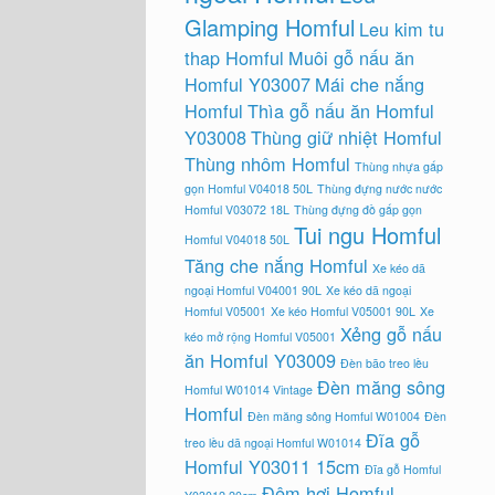
Glamping Homful
Leu kim tu
thap Homful
Muôi gỗ nấu ăn
Homful Y03007
Mái che nắng
Homful
Thìa gỗ nấu ăn Homful
Y03008
Thùng giữ nhiệt Homful
Thùng nhôm Homful
Thùng nhựa gấp
gọn Homful V04018 50L
Thùng đựng nước nước
Homful V03072 18L
Thùng đựng đồ gấp gọn
Tui ngu Homful
Homful V04018 50L
Tăng che nắng Homful
Xe kéo dã
ngoại Homful V04001 90L
Xe kéo dã ngoại
Homful V05001
Xe kéo Homful V05001 90L
Xe
Xẻng gỗ nấu
kéo mở rộng Homful V05001
ăn Homful Y03009
Đèn bão treo lều
Đèn măng sông
Homful W01014 Vintage
Homful
Đèn măng sông Homful W01004
Đèn
Đĩa gỗ
treo lều dã ngoại Homful W01014
Homful Y03011 15cm
Đĩa gỗ Homful
Đệm hơi Homful