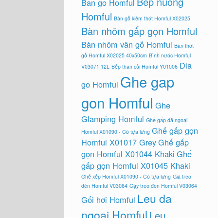
Bep nuong
Ban go Homful
Homful
Bàn gỗ kiêm thớt Homful X02025
Bàn nhôm gấp gọn Homful
Bàn nhôm vân gỗ Homful
Bàn thớt
gỗ Homful X02025 40x50cm
Bình nước Homful
Dia
V03071 12L
Bếp than củi Homful Y01006
Ghe gap
go Homful
gon Homful
Ghe
Glamping Homful
Ghế gấp dã ngoại
Ghế gấp gọn
Homful X01090 - Có tựa lưng
Homful X01017 Grey
Ghế gấp
gọn Homful X01044 Khaki
Ghế
gấp gọn Homful X01045 Khaki
Ghế xếp Homful X01090 - Có tựa lưng
Giá treo
đèn Homful V03064
Gậy treo đèn Homful V03064
Leu da
Gối hơi Homful
ngoai Homful
Leu