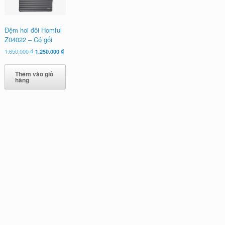
Đệm hơi đôi Homful
Z04022 – Có gối
Giá
Giá
1.650.000
₫
1.250.000
₫
gốc
hiện
là:
tại
Thêm vào giỏ
1.650.000 ₫.
là:
hàng
1.250.000 ₫.