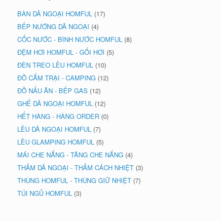
BÀN DÃ NGOẠI HOMFUL
(17)
BẾP NƯỚNG DÃ NGOẠI
(4)
CỐC NƯỚC - BÌNH NƯỚC HOMFUL
(8)
ĐỆM HƠI HOMFUL - GỐI HƠI
(5)
ĐÈN TREO LỀU HOMFUL
(10)
ĐỒ CẮM TRẠI - CAMPING
(12)
ĐỒ NẤU ĂN - BẾP GAS
(12)
GHẾ DÃ NGOẠI HOMFUL
(12)
HẾT HÀNG - HÀNG ORDER
(0)
LỀU DÃ NGOẠI HOMFUL
(7)
LỀU GLAMPING HOMFUL
(5)
MÁI CHE NẮNG - TĂNG CHE NẮNG
(4)
THẢM DÃ NGOẠI - THẢM CÁCH NHIỆT
(3)
THÙNG HOMFUL - THÙNG GIỮ NHIỆT
(7)
TÚI NGỦ HOMFUL
(3)