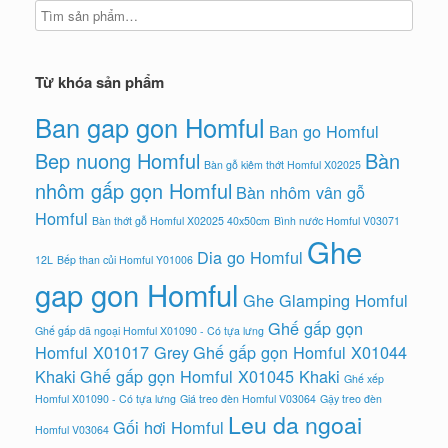
Từ khóa sản phẩm
Ban gap gon Homful
Ban go Homful
Bep nuong Homful
Bàn
Bàn gỗ kiêm thớt Homful X02025
nhôm gấp gọn Homful
Bàn nhôm vân gỗ
Homful
Bàn thớt gỗ Homful X02025 40x50cm
Bình nước Homful V03071
Ghe
Dia go Homful
12L
Bếp than củi Homful Y01006
gap gon Homful
Ghe Glamping Homful
Ghế gấp gọn
Ghế gấp dã ngoại Homful X01090 - Có tựa lưng
Homful X01017 Grey
Ghế gấp gọn Homful X01044
Khaki
Ghế gấp gọn Homful X01045 Khaki
Ghế xếp
Homful X01090 - Có tựa lưng
Giá treo đèn Homful V03064
Gậy treo đèn
Leu da ngoai
Gối hơi Homful
Homful V03064