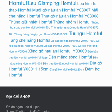
Homful
Leu Glamping Homful
Leu kim tu
thap Homful
Muôi gỗ nấu ăn Homful Y03007
Mái
che nắng Homful
Thìa gỗ nấu ăn Homful Y03008
Thùng giữ nhiệt Homful
Thùng nhôm Homful
Thùng
nhựa gấp gọn Homful V04018 50L
Thùng đựng nước nước Homful V03072
Tui ngu Homful
18L
Thùng đựng đồ gấp gọn Homful V04018 50L
Tăng che nắng Homful
Xe kéo dã ngoại Homful V04001 90L
Xe
kéo dã ngoại Homful V05001
Xe kéo Homful V05001 90L
Xe kéo mở rộng
Xẻng gỗ nấu ăn Homful Y03009
Homful V05001
Đèn bão
Đèn măng sông Homful
treo lều Homful W01014 Vintage
Đèn
Đĩa gỗ
măng sông Homful W01004
Đèn treo lều dã ngoại Homful W01014
Homful Y03011 15cm
Đệm hơi
Đĩa gỗ Homful Y03012 20cm
Homful
ĐỊA CHỈ SHOP
Đồ dã ngoại, đồ du lịch
Shop đồ cắm trại, đồ Camping