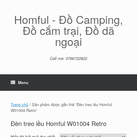
Skip
to
content
Homful - Đồ Camping,
Đồ cắm trại, Đồ dã
ngoại
Call me: 0766722822
Menu
Trang chủ
/ Sản phẩm được gắn thẻ “Đèn treo lều Homful
W01004 Retro”
Đèn treo lều Homful W01004 Retro
Hiển thị kết quả duy nhất