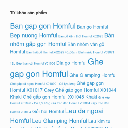
Từ khóa sản phẩm
Ban gap gon Homful
Ban go Homful
Bep nuong Homful
Bàn
Bàn gỗ kiêm thớt Homful X02025
nhôm gấp gọn Homful
Bàn nhôm vân gỗ
Homful
Bàn thớt gỗ Homful X02025 40x50cm
Bình nước Homful V03071
Ghe
Dia go Homful
12L
Bếp than củi Homful Y01006
gap gon Homful
Ghe Glamping Homful
Ghế gấp gọn
Ghế gấp dã ngoại Homful X01090 - Có tựa lưng
Homful X01017 Grey
Ghế gấp gọn Homful X01044
Khaki
Ghế gấp gọn Homful X01045 Khaki
Ghế xếp
Homful X01090 - Có tựa lưng
Giá treo đèn Homful V03064
Gậy treo đèn
Leu da ngoai
Gối hơi Homful
Homful V03064
Homful
Leu Glamping Homful
Leu kim tu