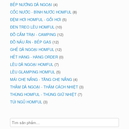
BẾP NƯỚNG DÃ NGOẠI
(4)
CỐC NƯỚC - BÌNH NƯỚC HOMFUL
(8)
ĐỆM HƠI HOMFUL - GỐI HƠI
(5)
ĐÈN TREO LỀU HOMFUL
(10)
ĐỒ CẮM TRẠI - CAMPING
(12)
ĐỒ NẤU ĂN - BẾP GAS
(12)
GHẾ DÃ NGOẠI HOMFUL
(12)
HẾT HÀNG - HÀNG ORDER
(0)
LỀU DÃ NGOẠI HOMFUL
(7)
LỀU GLAMPING HOMFUL
(5)
MÁI CHE NẮNG - TĂNG CHE NẮNG
(4)
THẢM DÃ NGOẠI - THẢM CÁCH NHIỆT
(3)
THÙNG HOMFUL - THÙNG GIỮ NHIỆT
(7)
TÚI NGỦ HOMFUL
(3)