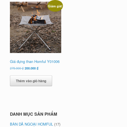
Giảm giá!
Giá đựng than Homful Y01006
Giá
Giá
275.000
₫
200.000
₫
gốc
hiện
là:
tại
Thêm vào giỏ hàng
275.000 ₫.
là:
200.000 ₫.
DANH MỤC SẢN PHẨM
BÀN DÃ NGOẠI HOMFUL
(17)