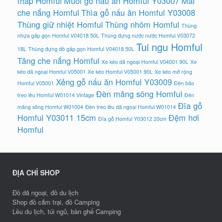
thap Homful
Muôi gỗ nấu ăn Homful Y03007
Mái
che nắng Homful
Thìa gỗ nấu ăn Homful Y03008
Thùng giữ nhiệt Homful
Thùng nhôm Homful
Thùng
nhựa gấp gọn Homful V04018 50L
Thùng đựng nước nước Homful V03072
Tui ngu Homful
18L
Thùng đựng đồ gấp gọn Homful V04018 50L
Tăng che nắng Homful
Xe kéo dã ngoại Homful V04001 90L
Xe
kéo dã ngoại Homful V05001
Xe kéo Homful V05001 90L
Xe kéo mở rộng
Xẻng gỗ nấu ăn Homful Y03009
Homful V05001
Đèn bão
Đèn măng sông Homful
treo lều Homful W01014 Vintage
Đèn
Đĩa gỗ
măng sông Homful W01004
Đèn treo lều dã ngoại Homful W01014
Homful Y03011 15cm
Đệm hơi
Đĩa gỗ Homful Y03012 20cm
Homful
ĐỊA CHỈ SHOP
Đồ dã ngoại, đồ du lịch
Shop đồ cắm trại, đồ Camping
Lều du lịch, túi ngủ, bàn ghế Camping