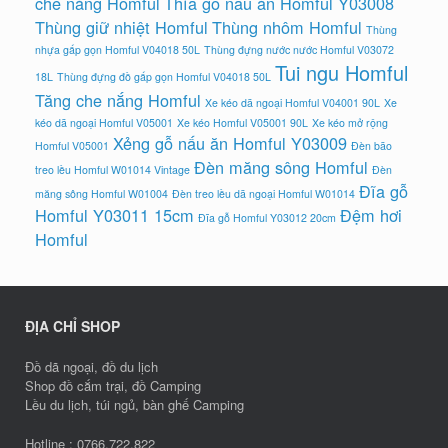
che nắng Homful
Thìa gỗ nấu ăn Homful Y03008
Thùng giữ nhiệt Homful
Thùng nhôm Homful
Thùng
nhựa gấp gọn Homful V04018 50L
Thùng đựng nước nước Homful V03072
Tui ngu Homful
18L
Thùng đựng đồ gấp gọn Homful V04018 50L
Tăng che nắng Homful
Xe kéo dã ngoại Homful V04001 90L
Xe
kéo dã ngoại Homful V05001
Xe kéo Homful V05001 90L
Xe kéo mở rộng
Xẻng gỗ nấu ăn Homful Y03009
Homful V05001
Đèn bão
Đèn măng sông Homful
treo lều Homful W01014 Vintage
Đèn
Đĩa gỗ
măng sông Homful W01004
Đèn treo lều dã ngoại Homful W01014
Homful Y03011 15cm
Đệm hơi
Đĩa gỗ Homful Y03012 20cm
Homful
ĐỊA CHỈ SHOP
Đồ dã ngoại, đồ du lịch
Shop đồ cắm trại, đồ Camping
Lều du lịch, túi ngủ, bàn ghế Camping
Hotline : 0766.722.822