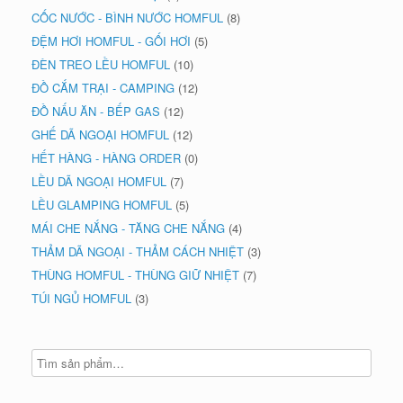
CỐC NƯỚC - BÌNH NƯỚC HOMFUL
(8)
ĐỆM HƠI HOMFUL - GỐI HƠI
(5)
ĐÈN TREO LỀU HOMFUL
(10)
ĐỒ CẮM TRẠI - CAMPING
(12)
ĐỒ NẤU ĂN - BẾP GAS
(12)
GHẾ DÃ NGOẠI HOMFUL
(12)
HẾT HÀNG - HÀNG ORDER
(0)
LỀU DÃ NGOẠI HOMFUL
(7)
LỀU GLAMPING HOMFUL
(5)
MÁI CHE NẮNG - TĂNG CHE NẮNG
(4)
THẢM DÃ NGOẠI - THẢM CÁCH NHIỆT
(3)
THÙNG HOMFUL - THÙNG GIỮ NHIỆT
(7)
TÚI NGỦ HOMFUL
(3)