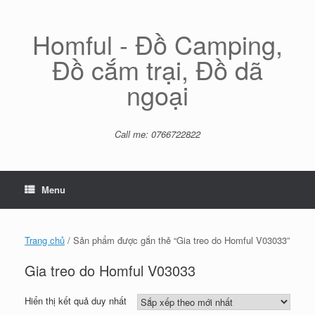
Skip
to
content
Homful - Đồ Camping,
Đồ cắm trại, Đồ dã
ngoại
Call me: 0766722822
Menu
Trang chủ
/ Sản phẩm được gắn thẻ “Gia treo do Homful V03033”
Gia treo do Homful V03033
Hiển thị kết quả duy nhất