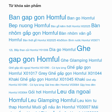
Từ khóa sản phẩm
Ban gap gon Homful
Ban go Homful
Bep nuong Homful
Bàn
Bàn gỗ kiêm thớt Homful X02025
nhôm gấp gọn Homful
Bàn nhôm vân gỗ
Homful
Bàn thớt gỗ Homful X02025 40x50cm
Bình nước Homful V03071
Ghe
Dia go Homful
12L
Bếp than củi Homful Y01006
gap gon Homful
Ghe Glamping Homful
Ghế gấp gọn
Ghế gấp dã ngoại Homful X01090 - Có tựa lưng
Homful X01017 Grey
Ghế gấp gọn Homful X01044
Khaki
Ghế gấp gọn Homful X01045 Khaki
Ghế xếp
Homful X01090 - Có tựa lưng
Giá treo đèn Homful V03064
Gậy treo đèn
Leu da ngoai
Gối hơi Homful
Homful V03064
Homful
Leu Glamping Homful
Leu kim tu
thap Homful
Muôi gỗ nấu ăn Homful Y03007
Mái