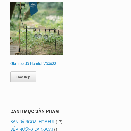
Giá treo đồ Homful V03033
Đọc tiếp
DANH MỤC SẢN PHẨM
BÀN DÃ NGOẠI HOMFUL
(17)
BẾP NƯỚNG DÃ NGOẠI
(4)