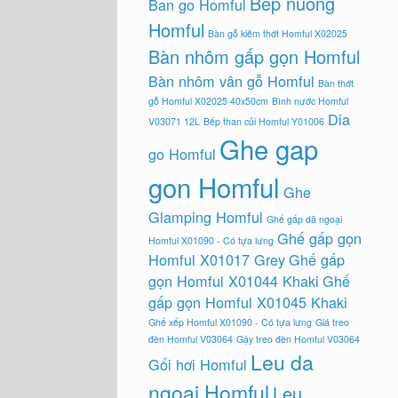
Bep nuong
Ban go Homful
Homful
Bàn gỗ kiêm thớt Homful X02025
Bàn nhôm gấp gọn Homful
Bàn nhôm vân gỗ Homful
Bàn thớt
gỗ Homful X02025 40x50cm
Bình nước Homful
Dia
V03071 12L
Bếp than củi Homful Y01006
Ghe gap
go Homful
gon Homful
Ghe
Glamping Homful
Ghế gấp dã ngoại
Ghế gấp gọn
Homful X01090 - Có tựa lưng
Homful X01017 Grey
Ghế gấp
gọn Homful X01044 Khaki
Ghế
gấp gọn Homful X01045 Khaki
Ghế xếp Homful X01090 - Có tựa lưng
Giá treo
đèn Homful V03064
Gậy treo đèn Homful V03064
Leu da
Gối hơi Homful
ngoai Homful
Leu