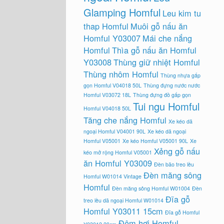
Glamping Homful
Leu kim tu
thap Homful
Muôi gỗ nấu ăn
Homful Y03007
Mái che nắng
Homful
Thìa gỗ nấu ăn Homful
Y03008
Thùng giữ nhiệt Homful
Thùng nhôm Homful
Thùng nhựa gấp
gọn Homful V04018 50L
Thùng đựng nước nước
Homful V03072 18L
Thùng đựng đồ gấp gọn
Tui ngu Homful
Homful V04018 50L
Tăng che nắng Homful
Xe kéo dã
ngoại Homful V04001 90L
Xe kéo dã ngoại
Homful V05001
Xe kéo Homful V05001 90L
Xe
Xẻng gỗ nấu
kéo mở rộng Homful V05001
ăn Homful Y03009
Đèn bão treo lều
Đèn măng sông
Homful W01014 Vintage
Homful
Đèn măng sông Homful W01004
Đèn
Đĩa gỗ
treo lều dã ngoại Homful W01014
Homful Y03011 15cm
Đĩa gỗ Homful
Đệm hơi Homful