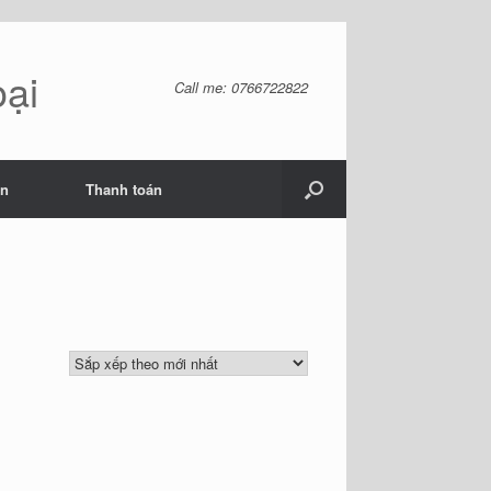
oại
Call me: 0766722822
ản
Thanh toán