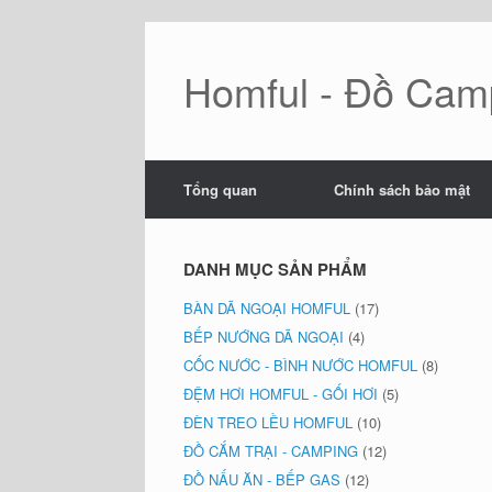
Skip
to
content
Homful - Đồ Camp
Tổng quan
Chính sách bảo mật
DANH MỤC SẢN PHẨM
BÀN DÃ NGOẠI HOMFUL
(17)
BẾP NƯỚNG DÃ NGOẠI
(4)
CỐC NƯỚC - BÌNH NƯỚC HOMFUL
(8)
ĐỆM HƠI HOMFUL - GỐI HƠI
(5)
ĐÈN TREO LỀU HOMFUL
(10)
ĐỒ CẮM TRẠI - CAMPING
(12)
ĐỒ NẤU ĂN - BẾP GAS
(12)