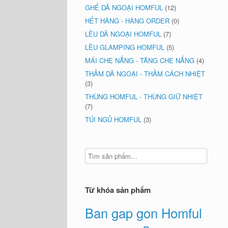
GHẾ DÃ NGOẠI HOMFUL
(12)
HẾT HÀNG - HÀNG ORDER
(0)
LỀU DÃ NGOẠI HOMFUL
(7)
LỀU GLAMPING HOMFUL
(5)
MÁI CHE NẮNG - TĂNG CHE NẮNG
(4)
THẢM DÃ NGOẠI - THẢM CÁCH NHIỆT
(3)
THÙNG HOMFUL - THÙNG GIỮ NHIỆT
(7)
TÚI NGỦ HOMFUL
(3)
Từ khóa sản phẩm
Ban gap gon Homful