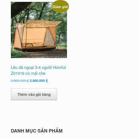
Giảm giá!
Lều dã ngoại 3-4 người Homful
Z01019 có mái che
Giá
Giá
3.500.000
₫
2.900.000
₫
gốc
hiện
là:
tại
Thêm vào giỏ hàng
3.500.000 ₫.
là:
2.900.000 ₫.
DANH MỤC SẢN PHẨM