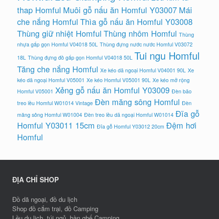
thap Homful
Muôi gỗ nấu ăn Homful Y03007
Mái
che nắng Homful
Thìa gỗ nấu ăn Homful Y03008
Thùng giữ nhiệt Homful
Thùng nhôm Homful
Thùng
nhựa gấp gọn Homful V04018 50L
Thùng đựng nước nước Homful V03072
Tui ngu Homful
18L
Thùng đựng đồ gấp gọn Homful V04018 50L
Tăng che nắng Homful
Xe kéo dã ngoại Homful V04001 90L
Xe
kéo dã ngoại Homful V05001
Xe kéo Homful V05001 90L
Xe kéo mở rộng
Xẻng gỗ nấu ăn Homful Y03009
Homful V05001
Đèn bão
Đèn măng sông Homful
treo lều Homful W01014 Vintage
Đèn
Đĩa gỗ
măng sông Homful W01004
Đèn treo lều dã ngoại Homful W01014
Homful Y03011 15cm
Đệm hơi
Đĩa gỗ Homful Y03012 20cm
Homful
ĐỊA CHỈ SHOP
Đồ dã ngoại, đồ du lịch
Shop đồ cắm trại, đồ Camping
Lều du lịch, túi ngủ, bàn ghế Camping