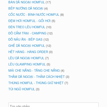
BÀN DÃ NGOẠI HOMFUL
(17)
BẾP NƯỚNG DÃ NGOẠI
(4)
CỐC NƯỚC - BÌNH NƯỚC HOMFUL
(8)
ĐỆM HƠI HOMFUL - GỐI HƠI
(5)
ĐÈN TREO LỀU HOMFUL
(10)
ĐỒ CẮM TRẠI - CAMPING
(12)
ĐỒ NẤU ĂN - BẾP GAS
(12)
GHẾ DÃ NGOẠI HOMFUL
(12)
HẾT HÀNG - HÀNG ORDER
(0)
LỀU DÃ NGOẠI HOMFUL
(7)
LỀU GLAMPING HOMFUL
(5)
MÁI CHE NẮNG - TĂNG CHE NẮNG
(4)
THẢM DÃ NGOẠI - THẢM CÁCH NHIỆT
(3)
THÙNG HOMFUL - THÙNG GIỮ NHIỆT
(7)
TÚI NGỦ HOMFUL
(3)