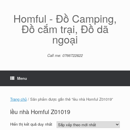
Skip
to
content
Homful - Đồ Camping,
Đồ cắm trại, Đồ dã
ngoại
Call me: 0766722822
Menu
Trang chủ
/ Sản phẩm được gắn thẻ “lều nhà Homful Z01019”
lều nhà Homful Z01019
Hiển thị kết quả duy nhất