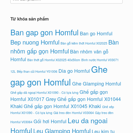
Từ khóa sản phẩm
Ban gap gon Homful
Ban go Homful
Bep nuong Homful
Bàn
Bàn gỗ kiêm thớt Homful X02025
nhôm gấp gọn Homful
Bàn nhôm vân gỗ
Homful
Bàn thớt gỗ Homful X02025 40x50cm
Bình nước Homful V03071
Ghe
Dia go Homful
12L
Bếp than củi Homful Y01006
gap gon Homful
Ghe Glamping Homful
Ghế gấp gọn
Ghế gấp dã ngoại Homful X01090 - Có tựa lưng
Homful X01017 Grey
Ghế gấp gọn Homful X01044
Khaki
Ghế gấp gọn Homful X01045 Khaki
Ghế xếp
Homful X01090 - Có tựa lưng
Giá treo đèn Homful V03064
Gậy treo đèn
Leu da ngoai
Gối hơi Homful
Homful V03064
Homful
Leu Glamping Homful
Leu kim tu