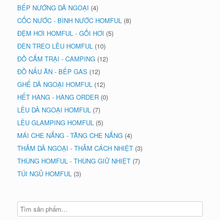
BẾP NƯỚNG DÃ NGOẠI
(4)
CỐC NƯỚC - BÌNH NƯỚC HOMFUL
(8)
ĐỆM HƠI HOMFUL - GỐI HƠI
(5)
ĐÈN TREO LỀU HOMFUL
(10)
ĐỒ CẮM TRẠI - CAMPING
(12)
ĐỒ NẤU ĂN - BẾP GAS
(12)
GHẾ DÃ NGOẠI HOMFUL
(12)
HẾT HÀNG - HÀNG ORDER
(0)
LỀU DÃ NGOẠI HOMFUL
(7)
LỀU GLAMPING HOMFUL
(5)
MÁI CHE NẮNG - TĂNG CHE NẮNG
(4)
THẢM DÃ NGOẠI - THẢM CÁCH NHIỆT
(3)
THÙNG HOMFUL - THÙNG GIỮ NHIỆT
(7)
TÚI NGỦ HOMFUL
(3)