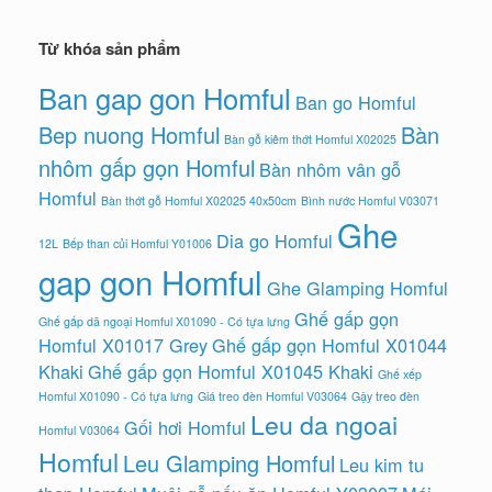
Từ khóa sản phẩm
Ban gap gon Homful
Ban go Homful
Bep nuong Homful
Bàn
Bàn gỗ kiêm thớt Homful X02025
nhôm gấp gọn Homful
Bàn nhôm vân gỗ
Homful
Bàn thớt gỗ Homful X02025 40x50cm
Bình nước Homful V03071
Ghe
Dia go Homful
12L
Bếp than củi Homful Y01006
gap gon Homful
Ghe Glamping Homful
Ghế gấp gọn
Ghế gấp dã ngoại Homful X01090 - Có tựa lưng
Homful X01017 Grey
Ghế gấp gọn Homful X01044
Khaki
Ghế gấp gọn Homful X01045 Khaki
Ghế xếp
Homful X01090 - Có tựa lưng
Giá treo đèn Homful V03064
Gậy treo đèn
Leu da ngoai
Gối hơi Homful
Homful V03064
Homful
Leu Glamping Homful
Leu kim tu