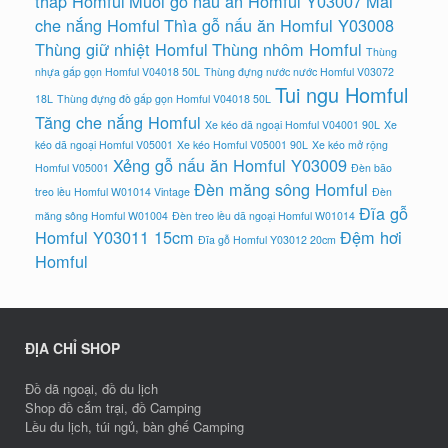
thap Homful
Muôi gỗ nấu ăn Homful Y03007
Mái
che nắng Homful
Thìa gỗ nấu ăn Homful Y03008
Thùng giữ nhiệt Homful
Thùng nhôm Homful
Thùng
nhựa gấp gọn Homful V04018 50L
Thùng đựng nước nước Homful V03072
Tui ngu Homful
18L
Thùng đựng đồ gấp gọn Homful V04018 50L
Tăng che nắng Homful
Xe kéo dã ngoại Homful V04001 90L
Xe
kéo dã ngoại Homful V05001
Xe kéo Homful V05001 90L
Xe kéo mở rộng
Xẻng gỗ nấu ăn Homful Y03009
Homful V05001
Đèn bão
Đèn măng sông Homful
treo lều Homful W01014 Vintage
Đèn
Đĩa gỗ
măng sông Homful W01004
Đèn treo lều dã ngoại Homful W01014
Homful Y03011 15cm
Đệm hơi
Đĩa gỗ Homful Y03012 20cm
Homful
ĐỊA CHỈ SHOP
Đồ dã ngoại, đồ du lịch
Shop đồ cắm trại, đồ Camping
Lều du lịch, túi ngủ, bàn ghế Camping