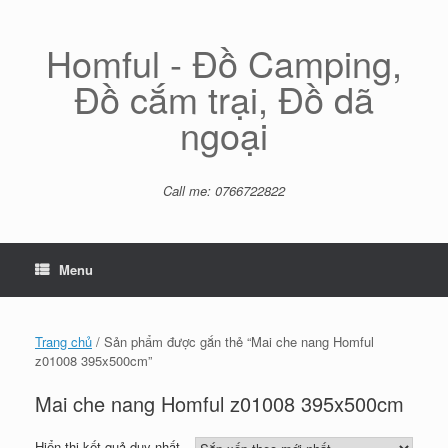
Skip
to
content
Homful - Đồ Camping,
Đồ cắm trại, Đồ dã
ngoại
Call me: 0766722822
Menu
Trang chủ
/ Sản phẩm được gắn thẻ “Mai che nang Homful
z01008 395x500cm”
Mai che nang Homful z01008 395x500cm
Hiển thị kết quả duy nhất