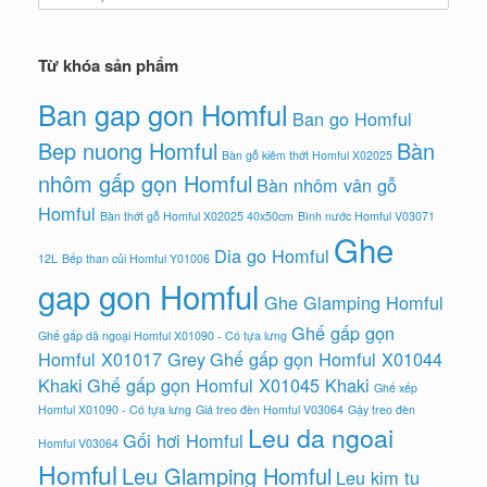
Từ khóa sản phẩm
Ban gap gon Homful
Ban go Homful
Bep nuong Homful
Bàn
Bàn gỗ kiêm thớt Homful X02025
nhôm gấp gọn Homful
Bàn nhôm vân gỗ
Homful
Bàn thớt gỗ Homful X02025 40x50cm
Bình nước Homful V03071
Ghe
Dia go Homful
12L
Bếp than củi Homful Y01006
gap gon Homful
Ghe Glamping Homful
Ghế gấp gọn
Ghế gấp dã ngoại Homful X01090 - Có tựa lưng
Homful X01017 Grey
Ghế gấp gọn Homful X01044
Khaki
Ghế gấp gọn Homful X01045 Khaki
Ghế xếp
Homful X01090 - Có tựa lưng
Giá treo đèn Homful V03064
Gậy treo đèn
Leu da ngoai
Gối hơi Homful
Homful V03064
Homful
Leu Glamping Homful
Leu kim tu