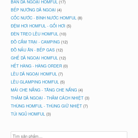
BÀN DÃ NGOẠI HOMFUL
(17)
BẾP NƯỚNG DÃ NGOẠI
(4)
CỐC NƯỚC - BÌNH NƯỚC HOMFUL
(8)
ĐỆM HƠI HOMFUL - GỐI HƠI
(5)
ĐÈN TREO LỀU HOMFUL
(10)
ĐỒ CẮM TRẠI - CAMPING
(12)
ĐỒ NẤU ĂN - BẾP GAS
(12)
GHẾ DÃ NGOẠI HOMFUL
(12)
HẾT HÀNG - HÀNG ORDER
(0)
LỀU DÃ NGOẠI HOMFUL
(7)
LỀU GLAMPING HOMFUL
(5)
MÁI CHE NẮNG - TĂNG CHE NẮNG
(4)
THẢM DÃ NGOẠI - THẢM CÁCH NHIỆT
(3)
THÙNG HOMFUL - THÙNG GIỮ NHIỆT
(7)
TÚI NGỦ HOMFUL
(3)