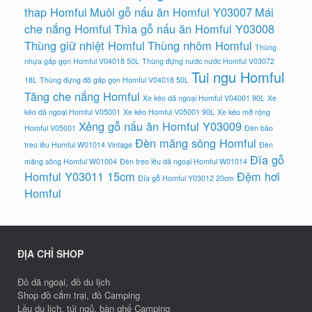
thap Homful
Muôi gỗ nấu ăn Homful Y03007
Mái
che nắng Homful
Thìa gỗ nấu ăn Homful Y03008
Thùng giữ nhiệt Homful
Thùng nhôm Homful
Thùng
nhựa gấp gọn Homful V04018 50L
Thùng đựng nước nước Homful V03072
Tui ngu Homful
18L
Thùng đựng đồ gấp gọn Homful V04018 50L
Tăng che nắng Homful
Xe kéo dã ngoại Homful V04001 90L
Xe
kéo dã ngoại Homful V05001
Xe kéo Homful V05001 90L
Xe kéo mở rộng
Xẻng gỗ nấu ăn Homful Y03009
Homful V05001
Đèn bão
Đèn măng sông Homful
treo lều Homful W01014 Vintage
Đèn
Đĩa gỗ
măng sông Homful W01004
Đèn treo lều dã ngoại Homful W01014
Homful Y03011 15cm
Đệm hơi
Đĩa gỗ Homful Y03012 20cm
Homful
ĐỊA CHỈ SHOP
Đồ dã ngoại, đồ du lịch
Shop đồ cắm trại, đồ Camping
Lều du lịch, túi ngủ, bàn ghế Camping