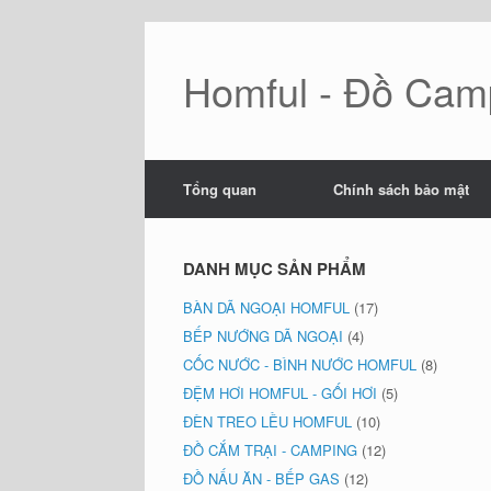
Skip
to
content
Homful - Đồ Camp
Tổng quan
Chính sách bảo mật
DANH MỤC SẢN PHẨM
BÀN DÃ NGOẠI HOMFUL
(17)
BẾP NƯỚNG DÃ NGOẠI
(4)
CỐC NƯỚC - BÌNH NƯỚC HOMFUL
(8)
ĐỆM HƠI HOMFUL - GỐI HƠI
(5)
ĐÈN TREO LỀU HOMFUL
(10)
ĐỒ CẮM TRẠI - CAMPING
(12)
ĐỒ NẤU ĂN - BẾP GAS
(12)