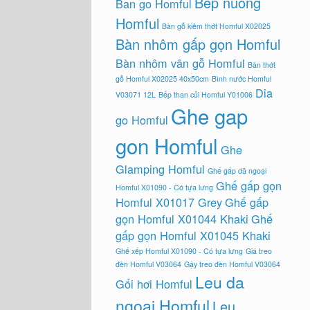
Bep nuong
Ban go Homful
Homful
Bàn gỗ kiêm thớt Homful X02025
Bàn nhôm gấp gọn Homful
Bàn nhôm vân gỗ Homful
Bàn thớt
gỗ Homful X02025 40x50cm
Bình nước Homful
Dia
V03071 12L
Bếp than củi Homful Y01006
Ghe gap
go Homful
gon Homful
Ghe
Glamping Homful
Ghế gấp dã ngoại
Ghế gấp gọn
Homful X01090 - Có tựa lưng
Homful X01017 Grey
Ghế gấp
gọn Homful X01044 Khaki
Ghế
gấp gọn Homful X01045 Khaki
Ghế xếp Homful X01090 - Có tựa lưng
Giá treo
đèn Homful V03064
Gậy treo đèn Homful V03064
Leu da
Gối hơi Homful
ngoai Homful
Leu