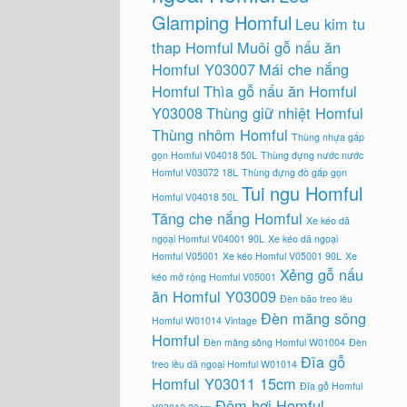
Glamping Homful
Leu kim tu
thap Homful
Muôi gỗ nấu ăn
Homful Y03007
Mái che nắng
Homful
Thìa gỗ nấu ăn Homful
Y03008
Thùng giữ nhiệt Homful
Thùng nhôm Homful
Thùng nhựa gấp
gọn Homful V04018 50L
Thùng đựng nước nước
Homful V03072 18L
Thùng đựng đồ gấp gọn
Tui ngu Homful
Homful V04018 50L
Tăng che nắng Homful
Xe kéo dã
ngoại Homful V04001 90L
Xe kéo dã ngoại
Homful V05001
Xe kéo Homful V05001 90L
Xe
Xẻng gỗ nấu
kéo mở rộng Homful V05001
ăn Homful Y03009
Đèn bão treo lều
Đèn măng sông
Homful W01014 Vintage
Homful
Đèn măng sông Homful W01004
Đèn
Đĩa gỗ
treo lều dã ngoại Homful W01014
Homful Y03011 15cm
Đĩa gỗ Homful
Đệm hơi Homful