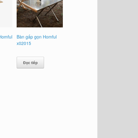
Homful
Bàn gấp gọn Homful
m
x02015
Đọc tiếp