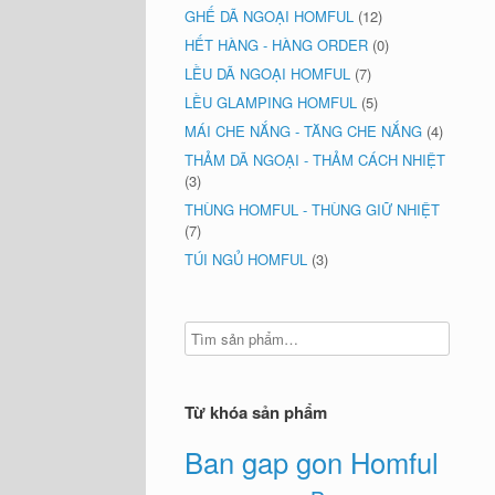
GHẾ DÃ NGOẠI HOMFUL
(12)
HẾT HÀNG - HÀNG ORDER
(0)
LỀU DÃ NGOẠI HOMFUL
(7)
LỀU GLAMPING HOMFUL
(5)
MÁI CHE NẮNG - TĂNG CHE NẮNG
(4)
THẢM DÃ NGOẠI - THẢM CÁCH NHIỆT
(3)
THÙNG HOMFUL - THÙNG GIỮ NHIỆT
(7)
TÚI NGỦ HOMFUL
(3)
Từ khóa sản phẩm
Ban gap gon Homful