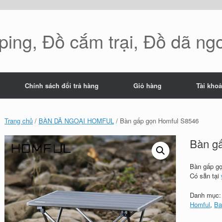
ing, Đồ cắm trại, Đồ dã ng
Chính sách đổi trả hàng
Giỏ hàng
Tài kho
Trang chủ
/
BÀN DÃ NGOẠI HOMFUL
/ Bàn gấp gọn Homful S8546
Bàn g
Bàn gấp g
Có sẵn tại
Danh mục
Homful
,
Ba