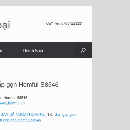
oại
Call me: 0766722822
ản
Thanh toán
ấp gọn Homful S8546
ọn Homful S8546
www.homful.vn
:
BÀN DÃ NGOẠI HOMFUL
Thẻ:
Ban gap gon
n gap gon Homful s8546