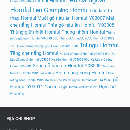
Gối hơi Homful
Homful V03064
Homful
Leu Glamping Homful
Leu kim tu
thap Homful
Muôi gỗ nấu ăn Homful Y03007
Mái
che nắng Homful
Thìa gỗ nấu ăn Homful Y03008
Thùng giữ nhiệt Homful
Thùng nhôm Homful
Thùng
nhựa gấp gọn Homful V04018 50L
Thùng đựng nước nước Homful V03072
Tui ngu Homful
18L
Thùng đựng đồ gấp gọn Homful V04018 50L
Tăng che nắng Homful
Xe kéo dã ngoại Homful V04001 90L
Xe
kéo dã ngoại Homful V05001
Xe kéo Homful V05001 90L
Xe kéo mở rộng
Xẻng gỗ nấu ăn Homful Y03009
Homful V05001
Đèn bão
Đèn măng sông Homful
treo lều Homful W01014 Vintage
Đèn
Đĩa gỗ
măng sông Homful W01004
Đèn treo lều dã ngoại Homful W01014
Homful Y03011 15cm
Đệm hơi
Đĩa gỗ Homful Y03012 20cm
Homful
ĐỊA CHỈ SHOP