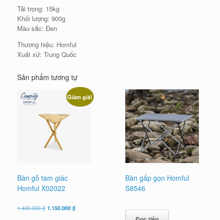
Tải trọng: 15kg
Khối lượng: 900g
Màu sắc: Đen
Thương hiệu: Homful
Xuất xứ: Trung Quốc
Sản phẩm tương tự
Giảm giá!
Bàn gỗ tam giác
Bàn gấp gọn Homful
Homful X02022
S8546
Giá
Giá
1.400.000
₫
1.150.000
₫
gốc
hiện
Đọc tiếp