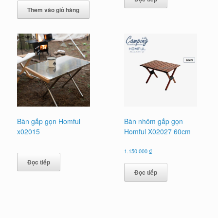
là:
tại
Thêm vào giỏ hàng
1.400.000 ₫.
là:
1.150.000 ₫.
Bàn gấp gọn Homful
Bàn nhôm gấp gọn
x02015
Homful X02027 60cm
1.150.000
₫
Đọc tiếp
Đọc tiếp