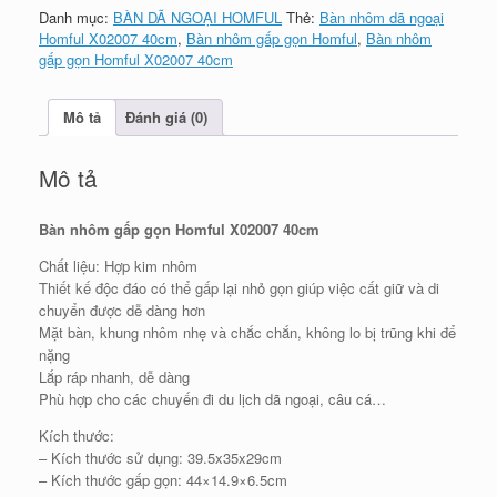
gọn
Danh mục:
BÀN DÃ NGOẠI HOMFUL
Thẻ:
Bàn nhôm dã ngoại
Homful
Homful X02007 40cm
,
Bàn nhôm gấp gọn Homful
,
Bàn nhôm
X02007
gấp gọn Homful X02007 40cm
40cm
số
lượng
Mô tả
Đánh giá (0)
Mô tả
Bàn nhôm gấp gọn Homful X02007 40cm
Chất liệu: Hợp kim nhôm
Thiết kế độc đáo có thể gấp lại nhỏ gọn giúp việc cất giữ và di
chuyển được dễ dàng hơn
Mặt bàn, khung nhôm nhẹ và chắc chắn, không lo bị trũng khi để
nặng
Lắp ráp nhanh, dễ dàng
Phù hợp cho các chuyến đi du lịch dã ngoại, câu cá…
Kích thước:
– Kích thước sử dụng: 39.5x35x29cm
– Kích thước gấp gọn: 44×14.9×6.5cm