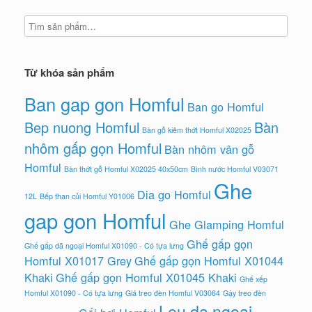
Từ khóa sản phẩm
Ban gap gon Homful
Ban go Homful
Bep nuong Homful
Bàn
Bàn gỗ kiêm thớt Homful X02025
nhôm gấp gọn Homful
Bàn nhôm vân gỗ
Homful
Bàn thớt gỗ Homful X02025 40x50cm
Bình nước Homful V03071
Ghe
Dia go Homful
12L
Bếp than củi Homful Y01006
gap gon Homful
Ghe Glamping Homful
Ghế gấp gọn
Ghế gấp dã ngoại Homful X01090 - Có tựa lưng
Homful X01017 Grey
Ghế gấp gọn Homful X01044
Khaki
Ghế gấp gọn Homful X01045 Khaki
Ghế xếp
Homful X01090 - Có tựa lưng
Giá treo đèn Homful V03064
Gậy treo đèn
Leu da ngoai