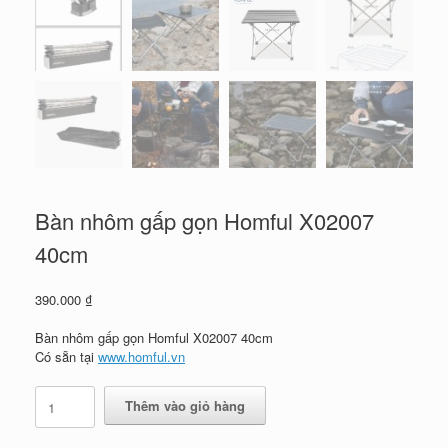
Bàn nhôm gấp gọn Homful X02007
40cm
390.000
₫
Bàn nhôm gấp gọn Homful X02007 40cm
Có sẵn tại
www.homful.vn
Bàn
Thêm vào giỏ hàng
nhôm
gấp