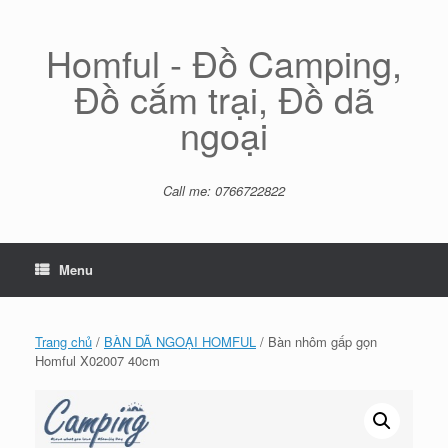
Skip
to
content
Homful - Đồ Camping,
Đồ cắm trại, Đồ dã
ngoại
Call me: 0766722822
Menu
Trang chủ
/
BÀN DÃ NGOẠI HOMFUL
/ Bàn nhôm gấp gọn
Homful X02007 40cm