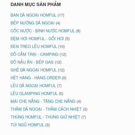
DANH MỤC SẢN PHẨM
BÀN DÃ NGOẠI HOMFUL
(17)
BẾP NƯỚNG DÃ NGOẠI
(4)
CỐC NƯỚC - BÌNH NƯỚC HOMFUL
(8)
ĐỆM HƠI HOMFUL - GỐI HƠI
(5)
ĐÈN TREO LỀU HOMFUL
(10)
ĐỒ CẮM TRẠI - CAMPING
(12)
ĐỒ NẤU ĂN - BẾP GAS
(12)
GHẾ DÃ NGOẠI HOMFUL
(12)
HẾT HÀNG - HÀNG ORDER
(0)
LỀU DÃ NGOẠI HOMFUL
(7)
LỀU GLAMPING HOMFUL
(5)
MÁI CHE NẮNG - TĂNG CHE NẮNG
(4)
THẢM DÃ NGOẠI - THẢM CÁCH NHIỆT
(3)
THÙNG HOMFUL - THÙNG GIỮ NHIỆT
(7)
TÚI NGỦ HOMFUL
(3)