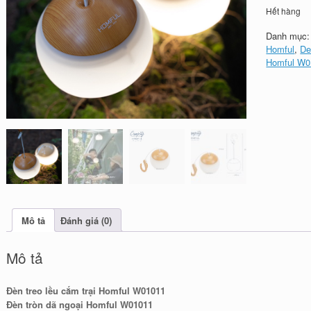
Hết hàng
Danh mục
Homful
,
De
Homful W0
Mô tả
Đánh giá (0)
Mô tả
Đèn treo lều cắm trại Homful W01011
Đèn tròn dã ngoại Homful W01011