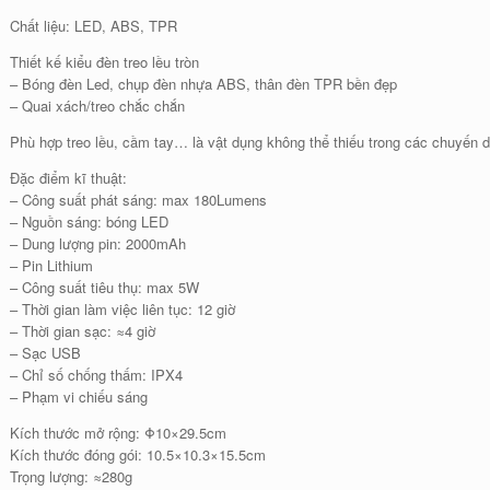
Chất liệu: LED, ABS, TPR
Thiết kế kiểu đèn treo lều tròn
– Bóng đèn Led, chụp đèn nhựa ABS, thân đèn TPR bền đẹp
– Quai xách/treo chắc chắn
Phù hợp treo lều, cầm tay… là vật dụng không thể thiếu trong các chuyến d
Đặc điểm kĩ thuật:
– Công suất phát sáng: max 180Lumens
– Nguồn sáng: bóng LED
– Dung lượng pin: 2000mAh
– Pin Lithium
– Công suất tiêu thụ: max 5W
– Thời gian làm việc liên tục: 12 giờ
– Thời gian sạc: ≈4 giờ
– Sạc USB
– Chỉ số chống thấm: IPX4
– Phạm vi chiếu sáng
Kích thước mở rộng: Φ10×29.5cm
Kích thước đóng gói: 10.5×10.3×15.5cm
Trọng lượng: ≈280g