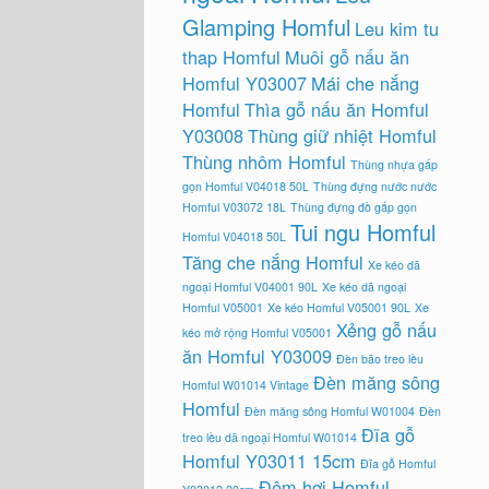
Glamping Homful
Leu kim tu
thap Homful
Muôi gỗ nấu ăn
Homful Y03007
Mái che nắng
Homful
Thìa gỗ nấu ăn Homful
Y03008
Thùng giữ nhiệt Homful
Thùng nhôm Homful
Thùng nhựa gấp
gọn Homful V04018 50L
Thùng đựng nước nước
Homful V03072 18L
Thùng đựng đồ gấp gọn
Tui ngu Homful
Homful V04018 50L
Tăng che nắng Homful
Xe kéo dã
ngoại Homful V04001 90L
Xe kéo dã ngoại
Homful V05001
Xe kéo Homful V05001 90L
Xe
Xẻng gỗ nấu
kéo mở rộng Homful V05001
ăn Homful Y03009
Đèn bão treo lều
Đèn măng sông
Homful W01014 Vintage
Homful
Đèn măng sông Homful W01004
Đèn
Đĩa gỗ
treo lều dã ngoại Homful W01014
Homful Y03011 15cm
Đĩa gỗ Homful
Đệm hơi Homful