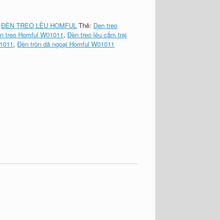
:
ĐÈN TREO LỀU HOMFUL
Thẻ:
Den treo
n treo Homful W01011
,
Đèn treo lều cắm trại
1011
,
Đèn tròn dã ngoại Homful W01011