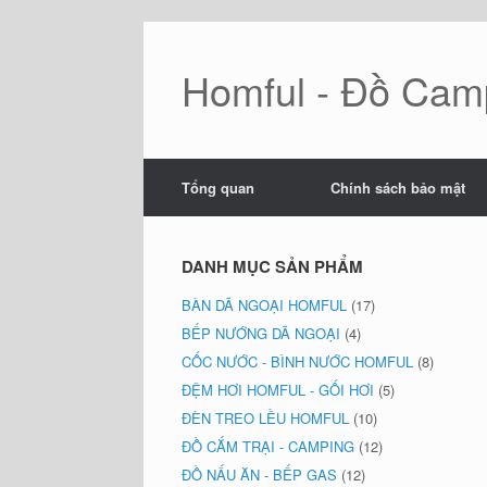
Skip
to
content
Homful - Đồ Camp
Tổng quan
Chính sách bảo mật
DANH MỤC SẢN PHẨM
BÀN DÃ NGOẠI HOMFUL
(17)
BẾP NƯỚNG DÃ NGOẠI
(4)
CỐC NƯỚC - BÌNH NƯỚC HOMFUL
(8)
ĐỆM HƠI HOMFUL - GỐI HƠI
(5)
ĐÈN TREO LỀU HOMFUL
(10)
ĐỒ CẮM TRẠI - CAMPING
(12)
ĐỒ NẤU ĂN - BẾP GAS
(12)