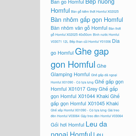
Bep nuong
Ban go Homful
Homful
Bàn gỗ kiêm thớt Homful X02025
Bàn nhôm gấp gọn Homful
Bàn nhôm vân gỗ Homful
Bàn thớt
gỗ Homful X02025 40x50cm
Bình nước Homful
Dia
V03071 12L
Bếp than củi Homful Y01006
Ghe gap
go Homful
gon Homful
Ghe
Glamping Homful
Ghế gấp dã ngoại
Ghế gấp gọn
Homful X01090 - Có tựa lưng
Homful X01017 Grey
Ghế gấp
gọn Homful X01044 Khaki
Ghế
gấp gọn Homful X01045 Khaki
Ghế xếp Homful X01090 - Có tựa lưng
Giá treo
đèn Homful V03064
Gậy treo đèn Homful V03064
Leu da
Gối hơi Homful
ngoai Homful
Leu