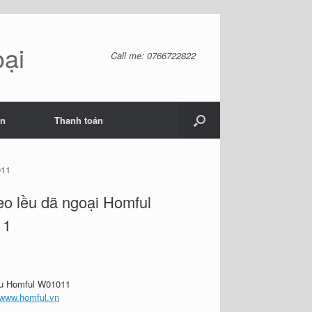
oại
Call me: 0766722822
ản
Thanh toán
011
eo lều dã ngoại Homful
11
ều Homful W01011
www.homful.vn