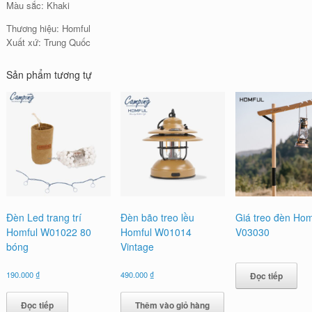
Màu sắc: Khaki
Thương hiệu: Homful
Xuất xứ: Trung Quốc
Sản phẩm tương tự
Đèn Led trang trí
Đèn bão treo lều
Giá treo đèn Hom
Homful W01022 80
Homful W01014
V03030
bóng
Vintage
190.000
₫
490.000
₫
Đọc tiếp
Đọc tiếp
Thêm vào giỏ hàng