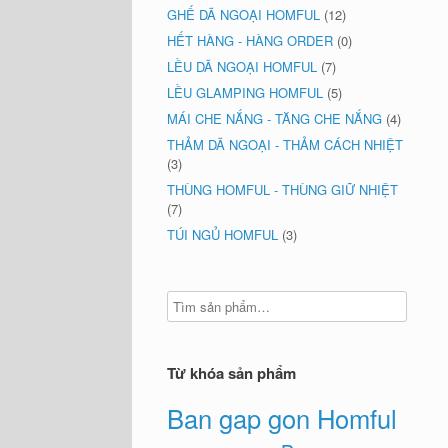
GHẾ DÃ NGOẠI HOMFUL
(12)
HẾT HÀNG - HÀNG ORDER
(0)
LỀU DÃ NGOẠI HOMFUL
(7)
LỀU GLAMPING HOMFUL
(5)
MÁI CHE NẮNG - TĂNG CHE NẮNG
(4)
THẢM DÃ NGOẠI - THẢM CÁCH NHIỆT
(3)
THÙNG HOMFUL - THÙNG GIỮ NHIỆT
(7)
TÚI NGỦ HOMFUL
(3)
Từ khóa sản phẩm
Ban gap gon Homful