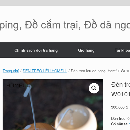
ing, Đồ cắm trại, Đồ dã ng
Chính sách đổi trả hàng
Giỏ hàng
Tài kho
Trang chủ
/
ĐÈN TREO LỀU HOMFUL
/ Đèn treo lều dã ngoại Homful W01
Đèn tr
W010
300.000
₫
Đèn treo l
Có sẵn tại