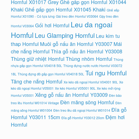
Homful X01017 Grey
Ghế gấp gọn Homful X01044
Khaki
Ghế gấp gọn Homful X01045 Khaki
Ghế xếp
Homful X01090 - Có tựa lưng
Giá treo đèn Homful V03064
Gậy treo đèn
Leu da ngoai
Gối hơi Homful
Homful V03064
Homful
Leu Glamping Homful
Leu kim tu
thap Homful
Muôi gỗ nấu ăn Homful Y03007
Mái
che nắng Homful
Thìa gỗ nấu ăn Homful Y03008
Thùng giữ nhiệt Homful
Thùng nhôm Homful
Thùng
nhựa gấp gọn Homful V04018 50L
Thùng đựng nước nước Homful V03072
Tui ngu Homful
18L
Thùng đựng đồ gấp gọn Homful V04018 50L
Tăng che nắng Homful
Xe kéo dã ngoại Homful V04001 90L
Xe
kéo dã ngoại Homful V05001
Xe kéo Homful V05001 90L
Xe kéo mở rộng
Xẻng gỗ nấu ăn Homful Y03009
Homful V05001
Đèn bão
Đèn măng sông Homful
treo lều Homful W01014 Vintage
Đèn
Đĩa gỗ
măng sông Homful W01004
Đèn treo lều dã ngoại Homful W01014
Homful Y03011 15cm
Đệm hơi
Đĩa gỗ Homful Y03012 20cm
Homful