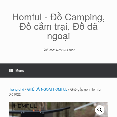
Skip
to
content
Homful - Đồ Camping,
Đồ cắm trại, Đồ dã
ngoại
Call me: 0766722822
Menu
Trang chủ
/
GHẾ DÃ NGOẠI HOMFUL
/ Ghế gấp gọn Homful
X01022