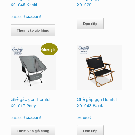
X01045 Khaki
X01029
Giá
Giá
600.000
₫
550.000
₫
gốc
hiện
Đọc tiếp
là:
tại
Thêm vào giỏ hàng
600.000 ₫.
là:
550.000 ₫.
Giảm giá!
Ghế gấp gọn Homful
Ghế gấp gọn Homful
X01017 Grey
X01043 Black
Giá
Giá
600.000
₫
550.000
₫
950.000
₫
gốc
hiện
là:
tại
Thêm vào giỏ hàng
Đọc tiếp
600.000 ₫.
là: