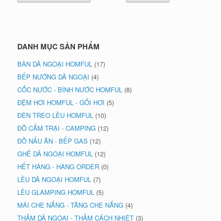
550.000 ₫.
DANH MỤC SẢN PHẨM
BÀN DÃ NGOẠI HOMFUL
(17)
BẾP NƯỚNG DÃ NGOẠI
(4)
CỐC NƯỚC - BÌNH NƯỚC HOMFUL
(8)
ĐỆM HƠI HOMFUL - GỐI HƠI
(5)
ĐÈN TREO LỀU HOMFUL
(10)
ĐỒ CẮM TRẠI - CAMPING
(12)
ĐỒ NẤU ĂN - BẾP GAS
(12)
GHẾ DÃ NGOẠI HOMFUL
(12)
HẾT HÀNG - HÀNG ORDER
(0)
LỀU DÃ NGOẠI HOMFUL
(7)
LỀU GLAMPING HOMFUL
(5)
MÁI CHE NẮNG - TĂNG CHE NẮNG
(4)
THẢM DÃ NGOẠI - THẢM CÁCH NHIỆT
(3)