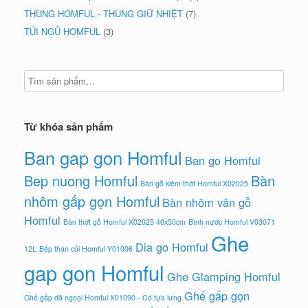
THÙNG HOMFUL - THÙNG GIỮ NHIỆT
(7)
TÚI NGỦ HOMFUL
(3)
Từ khóa sản phẩm
Ban gap gon Homful
Ban go Homful
Bep nuong Homful
Bàn
Bàn gỗ kiêm thớt Homful X02025
nhôm gấp gọn Homful
Bàn nhôm vân gỗ
Homful
Bàn thớt gỗ Homful X02025 40x50cm
Bình nước Homful V03071
Ghe
Dia go Homful
12L
Bếp than củi Homful Y01006
gap gon Homful
Ghe Glamping Homful
Ghế gấp gọn
Ghế gấp dã ngoại Homful X01090 - Có tựa lưng