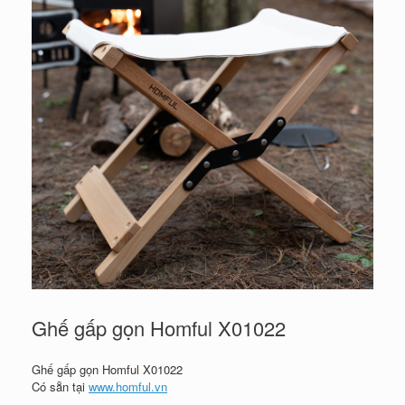
Ghế gấp gọn Homful X01022
Ghế gấp gọn Homful X01022
Có sẵn tại
www.homful.vn