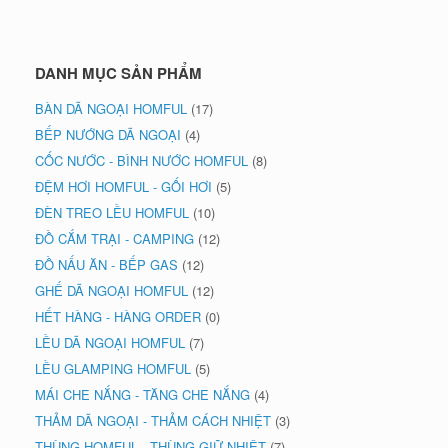
DANH MỤC SẢN PHẨM
BÀN DÃ NGOẠI HOMFUL
(17)
BẾP NƯỚNG DÃ NGOẠI
(4)
CỐC NƯỚC - BÌNH NƯỚC HOMFUL
(8)
ĐỆM HƠI HOMFUL - GỐI HƠI
(5)
ĐÈN TREO LỀU HOMFUL
(10)
ĐỒ CẮM TRẠI - CAMPING
(12)
ĐỒ NẤU ĂN - BẾP GAS
(12)
GHẾ DÃ NGOẠI HOMFUL
(12)
HẾT HÀNG - HÀNG ORDER
(0)
LỀU DÃ NGOẠI HOMFUL
(7)
LỀU GLAMPING HOMFUL
(5)
MÁI CHE NẮNG - TĂNG CHE NẮNG
(4)
THẢM DÃ NGOẠI - THẢM CÁCH NHIỆT
(3)
THÙNG HOMFUL - THÙNG GIỮ NHIỆT
(7)