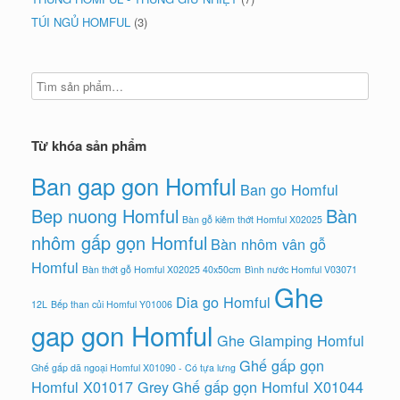
TÚI NGỦ HOMFUL
(3)
Từ khóa sản phẩm
Ban gap gon Homful
Ban go Homful
Bep nuong Homful
Bàn
Bàn gỗ kiêm thớt Homful X02025
nhôm gấp gọn Homful
Bàn nhôm vân gỗ
Homful
Bàn thớt gỗ Homful X02025 40x50cm
Bình nước Homful V03071
Ghe
Dia go Homful
12L
Bếp than củi Homful Y01006
gap gon Homful
Ghe Glamping Homful
Ghế gấp gọn
Ghế gấp dã ngoại Homful X01090 - Có tựa lưng
Homful X01017 Grey
Ghế gấp gọn Homful X01044