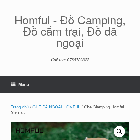
Skip
to
content
Homful - Đồ Camping,
Đồ cắm trại, Đồ dã
ngoại
Call me: 0766722822
Menu
Trang chủ
/
GHẾ DÃ NGOẠI HOMFUL
/ Ghế Glamping Homful
X01015