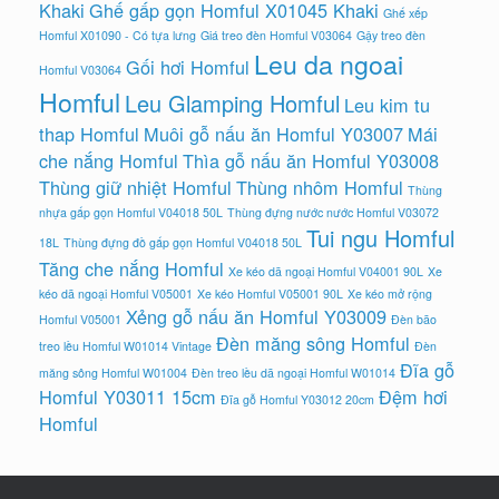
Khaki
Ghế gấp gọn Homful X01045 Khaki
Ghế xếp
Homful X01090 - Có tựa lưng
Giá treo đèn Homful V03064
Gậy treo đèn
Leu da ngoai
Gối hơi Homful
Homful V03064
Homful
Leu Glamping Homful
Leu kim tu
thap Homful
Muôi gỗ nấu ăn Homful Y03007
Mái
che nắng Homful
Thìa gỗ nấu ăn Homful Y03008
Thùng giữ nhiệt Homful
Thùng nhôm Homful
Thùng
nhựa gấp gọn Homful V04018 50L
Thùng đựng nước nước Homful V03072
Tui ngu Homful
18L
Thùng đựng đồ gấp gọn Homful V04018 50L
Tăng che nắng Homful
Xe kéo dã ngoại Homful V04001 90L
Xe
kéo dã ngoại Homful V05001
Xe kéo Homful V05001 90L
Xe kéo mở rộng
Xẻng gỗ nấu ăn Homful Y03009
Homful V05001
Đèn bão
Đèn măng sông Homful
treo lều Homful W01014 Vintage
Đèn
Đĩa gỗ
măng sông Homful W01004
Đèn treo lều dã ngoại Homful W01014
Homful Y03011 15cm
Đệm hơi
Đĩa gỗ Homful Y03012 20cm
Homful