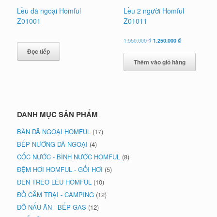
Lều dã ngoại Homful
Lều 2 người Homful
Z01001
Z01011
Giá
Giá
1.550.000
₫
1.250.000
₫
gốc
hiện
Đọc tiếp
là:
tại
Thêm vào giỏ hàng
1.550.000 ₫.
là:
1.250.000 ₫.
DANH MỤC SẢN PHẨM
BÀN DÃ NGOẠI HOMFUL
(17)
BẾP NƯỚNG DÃ NGOẠI
(4)
CỐC NƯỚC - BÌNH NƯỚC HOMFUL
(8)
ĐỆM HƠI HOMFUL - GỐI HƠI
(5)
ĐÈN TREO LỀU HOMFUL
(10)
ĐỒ CẮM TRẠI - CAMPING
(12)
ĐỒ NẤU ĂN - BẾP GAS
(12)