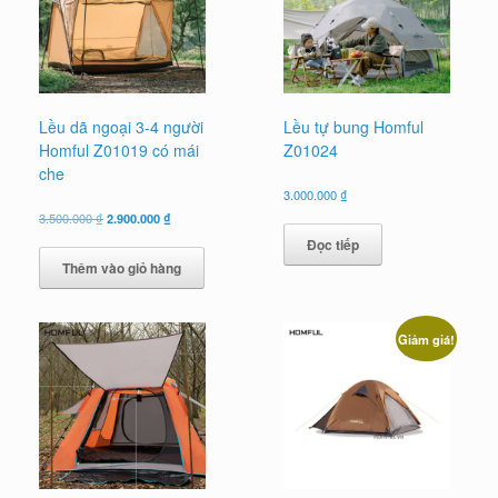
Lều dã ngoại 3-4 người
Lều tự bung Homful
Homful Z01019 có mái
Z01024
che
3.000.000
₫
Giá
Giá
3.500.000
₫
2.900.000
₫
gốc
hiện
Đọc tiếp
là:
tại
Thêm vào giỏ hàng
3.500.000 ₫.
là:
2.900.000 ₫.
Giảm giá!