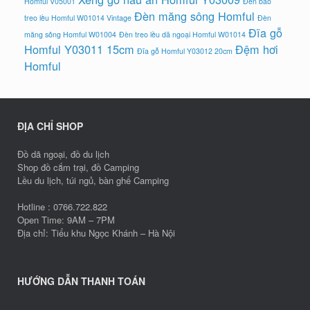
Homful V05001
Đèn bão
Đèn măng sông Homful
treo lều Homful W01014 Vintage
Đèn
Đĩa gỗ
măng sông Homful W01004
Đèn treo lều dã ngoại Homful W01014
Homful Y03011 15cm
Đệm hơi
Đĩa gỗ Homful Y03012 20cm
Homful
ĐỊA CHỈ SHOP
Đồ dã ngoại, đồ du lịch
Shop đồ cắm trại, đồ Camping
Lều du lịch, túi ngủ, bàn ghế Camping
Hotline : 0766.722.822
Open Time: 9AM – 7PM
Địa chỉ: Tiểu khu Ngọc Khánh – Hà Nội
HƯỚNG DẪN THANH TOÁN