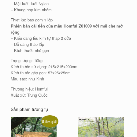
– Mặt lưới: lưới Nylon
– Khung hợp kim nhôm
Thiết kế: bao gồm 1 lớp
Phiên bản cải tiến của mẫu Homful Z01009 với mái che mở
rộng
– Kiểu dáng lều kim tự tháp 2 cửa
– Dễ dàng tháo lắp
– Kích thước nhỏ gọn
Trọng lượng: 10kg
Kích thước sử dụng: 215x215x200cm
Kích thước gấp gọn: 57x25x25cm
Màu sắc: như hình
Thương hiệu: Homful
Xuất xứ: Trung Quốc
Sản phẩm tương tự
Giảm giá!