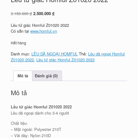
Giá
Giá
3.150.000
₫
2.500.000
₫
gốc
hiện
là:
tại
Lều tứ giác Homful Z01020 2022
3.150.000 ₫.
là:
Có sẵn tại
www.homful.vn
2.500.000 ₫.
Hết hàng
Danh mục:
LỀU DÃ NGOẠI HOMFUL
Thẻ:
Lều dã ngoại Homful
Z01020 2022
,
Lều tứ giác Homful Z01020 2022
Mô tả
Đánh giá (0)
Mô tả
Lều tứ giác Homful Z01020 2022
Lều dã ngoại dành cho 3-4 người
Chất liệu:
– Mặt ngoài: Polyester 210T
– Vải đáy: Nylon 210D