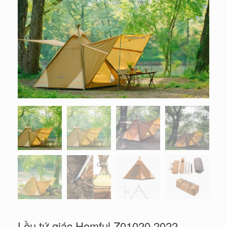
Lều tứ giác Homful Z01020 2022