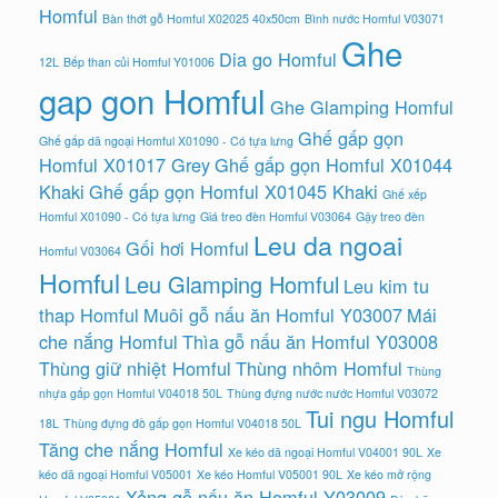
Homful
Bàn thớt gỗ Homful X02025 40x50cm
Bình nước Homful V03071
Ghe
Dia go Homful
12L
Bếp than củi Homful Y01006
gap gon Homful
Ghe Glamping Homful
Ghế gấp gọn
Ghế gấp dã ngoại Homful X01090 - Có tựa lưng
Homful X01017 Grey
Ghế gấp gọn Homful X01044
Khaki
Ghế gấp gọn Homful X01045 Khaki
Ghế xếp
Homful X01090 - Có tựa lưng
Giá treo đèn Homful V03064
Gậy treo đèn
Leu da ngoai
Gối hơi Homful
Homful V03064
Homful
Leu Glamping Homful
Leu kim tu
thap Homful
Muôi gỗ nấu ăn Homful Y03007
Mái
che nắng Homful
Thìa gỗ nấu ăn Homful Y03008
Thùng giữ nhiệt Homful
Thùng nhôm Homful
Thùng
nhựa gấp gọn Homful V04018 50L
Thùng đựng nước nước Homful V03072
Tui ngu Homful
18L
Thùng đựng đồ gấp gọn Homful V04018 50L
Tăng che nắng Homful
Xe kéo dã ngoại Homful V04001 90L
Xe
kéo dã ngoại Homful V05001
Xe kéo Homful V05001 90L
Xe kéo mở rộng
Xẻng gỗ nấu ăn Homful Y03009