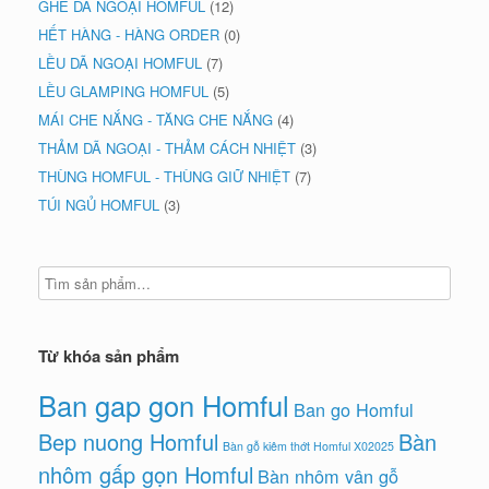
GHẾ DÃ NGOẠI HOMFUL
(12)
HẾT HÀNG - HÀNG ORDER
(0)
LỀU DÃ NGOẠI HOMFUL
(7)
LỀU GLAMPING HOMFUL
(5)
MÁI CHE NẮNG - TĂNG CHE NẮNG
(4)
THẢM DÃ NGOẠI - THẢM CÁCH NHIỆT
(3)
THÙNG HOMFUL - THÙNG GIỮ NHIỆT
(7)
TÚI NGỦ HOMFUL
(3)
Từ khóa sản phẩm
Ban gap gon Homful
Ban go Homful
Bep nuong Homful
Bàn
Bàn gỗ kiêm thớt Homful X02025
nhôm gấp gọn Homful
Bàn nhôm vân gỗ