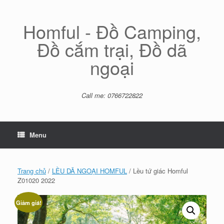
Skip
to
content
Homful - Đồ Camping,
Đồ cắm trại, Đồ dã
ngoại
Call me: 0766722822
Menu
Trang chủ
/
LỀU DÃ NGOẠI HOMFUL
/ Lều tứ giác Homful
Z01020 2022
Giảm giá!