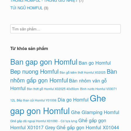
THÙNG HOMFUL - THÙNG GIỮ NHIỆT
(7)
TÚI NGỦ HOMFUL
(3)
Từ khóa sản phẩm
Ban gap gon Homful
Ban go Homful
Bep nuong Homful
Bàn
Bàn gỗ kiêm thớt Homful X02025
nhôm gấp gọn Homful
Bàn nhôm vân gỗ
Homful
Bàn thớt gỗ Homful X02025 40x50cm
Bình nước Homful V03071
Ghe
Dia go Homful
12L
Bếp than củi Homful Y01006
gap gon Homful
Ghe Glamping Homful
Ghế gấp gọn
Ghế gấp dã ngoại Homful X01090 - Có tựa lưng
Homful X01017 Grey
Ghế gấp gọn Homful X01044