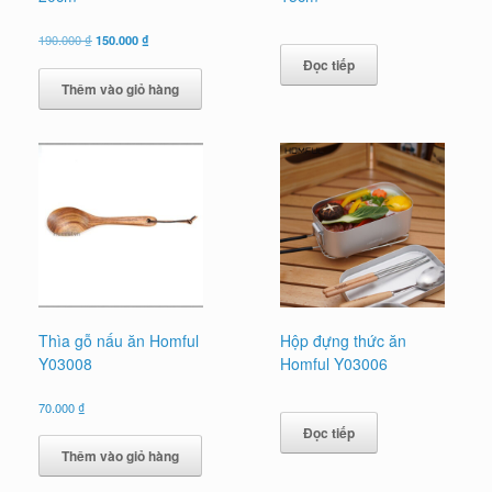
Giá
Giá
190.000
₫
150.000
₫
gốc
hiện
Đọc tiếp
là:
tại
Thêm vào giỏ hàng
190.000 ₫.
là:
150.000 ₫.
Thìa gỗ nấu ăn Homful
Hộp đựng thức ăn
Y03008
Homful Y03006
70.000
₫
Đọc tiếp
Thêm vào giỏ hàng