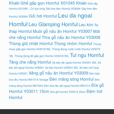
Khaki
Ghế gấp gọn Homful X01045 Khaki
Ghế xếp
Homful X01090 - Có tựa lưng
Giá treo đèn Homful V03064
Gậy treo đèn
Leu da ngoai
Gối hơi Homful
Homful V03064
Homful
Leu Glamping Homful
Leu kim tu
thap Homful
Muôi gỗ nấu ăn Homful Y03007
Mái
che nắng Homful
Thìa gỗ nấu ăn Homful Y03008
Thùng giữ nhiệt Homful
Thùng nhôm Homful
Thùng
nhựa gấp gọn Homful V04018 50L
Thùng đựng nước nước Homful V03072
Tui ngu Homful
18L
Thùng đựng đồ gấp gọn Homful V04018 50L
Tăng che nắng Homful
Xe kéo dã ngoại Homful V04001 90L
Xe
kéo dã ngoại Homful V05001
Xe kéo Homful V05001 90L
Xe kéo mở rộng
Xẻng gỗ nấu ăn Homful Y03009
Homful V05001
Đèn bão
Đèn măng sông Homful
treo lều Homful W01014 Vintage
Đèn
Đĩa gỗ
măng sông Homful W01004
Đèn treo lều dã ngoại Homful W01014
Homful Y03011 15cm
Đệm hơi
Đĩa gỗ Homful Y03012 20cm
Homful