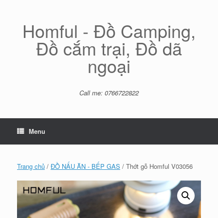
Skip
to
content
Homful - Đồ Camping,
Đồ cắm trại, Đồ dã
ngoại
Call me: 0766722822
Menu
Trang chủ
/
ĐỒ NẤU ĂN - BẾP GAS
/ Thớt gỗ Homful V03056