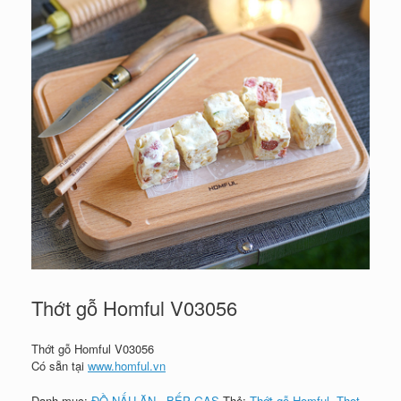
Thớt gỗ Homful V03056
Thớt gỗ Homful V03056
Có sẵn tại
www.homful.vn
Danh mục:
ĐỒ NẤU ĂN - BẾP GAS
Thẻ:
Thớt gỗ Homful
,
Thot