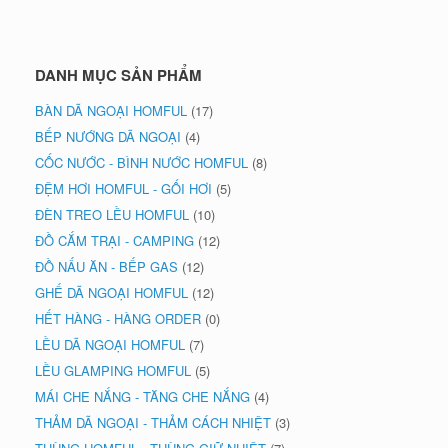
DANH MỤC SẢN PHẨM
BÀN DÃ NGOẠI HOMFUL
(17)
BẾP NƯỚNG DÃ NGOẠI
(4)
CỐC NƯỚC - BÌNH NƯỚC HOMFUL
(8)
ĐỆM HƠI HOMFUL - GỐI HƠI
(5)
ĐÈN TREO LỀU HOMFUL
(10)
ĐỒ CẮM TRẠI - CAMPING
(12)
ĐỒ NẤU ĂN - BẾP GAS
(12)
GHẾ DÃ NGOẠI HOMFUL
(12)
HẾT HÀNG - HÀNG ORDER
(0)
LỀU DÃ NGOẠI HOMFUL
(7)
LỀU GLAMPING HOMFUL
(5)
MÁI CHE NẮNG - TĂNG CHE NẮNG
(4)
THẢM DÃ NGOẠI - THẢM CÁCH NHIỆT
(3)